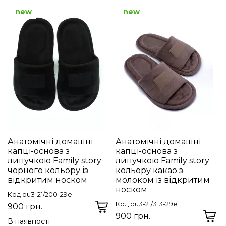
new
new
Анатомічні домашні
Анатомічні домашні
капці-основа з
капці-основа з
липучкою Family story
липучкою Family story
чорного кольору із
кольору какао з
відкритим носком
молоком із відкритим
носком
Код pu3-21/200-29e
Код pu3-21/313-29e
900 грн.
900 грн.
В наявності