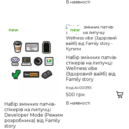
В наявності
new
new
Набір змінних патчів-
стікерів на липучці
Wellness vibe
(Здоровий вайб) від
Family story
Код Ac00095
500 грн.
В наявності
Набір змінних патчів-
стікерів на липучці
Developer Mode (Режим
розробника) від Family
story