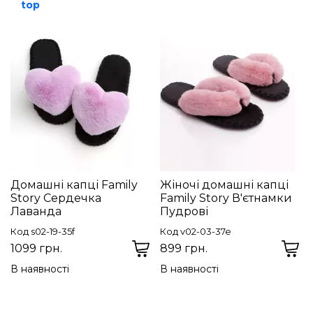
top
Домашні капці Family
Жіночі домашні капці
Story Сердечка
Family Story В'єтнамки
Лаванда
Пудрові
Код s02-19-35f
Код v02-03-37e
1099 грн.
899 грн.
В наявності
В наявності