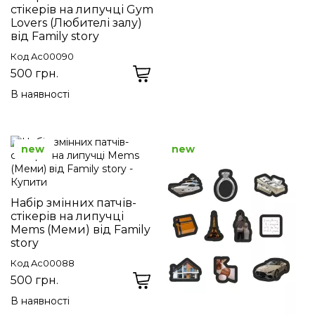
стікерів на липучці Gym
Lovers (Любителі залу)
від Family story
Код Ac00090
500 грн.
В наявності
new
new
Набір змінних патчів-
стікерів на липучці
Mems (Меми) від Family
story
Код Ac00088
500 грн.
В наявності