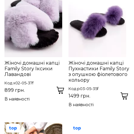
Жіночі домашні капці
Жіночі домашні капці
Family Story Іксики
Пухнастики Family Story
Лавандові
з опушкою фіолетового
кольору
Код x02-05-37f
Код p03-05-35f
899 грн.
1499 грн.
В наявності
В наявності
top
top