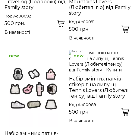
Traveling (Подорожі) від
Mountains Lovers
Family story
(Любителі гір) від Family
story
Код Ac00092
Код Ac00091
500 грн.
500 грн.
В наявності
В наявності
new
new
Набір змінних патчів-
стікерів на липучці
Tennis Lovers (Любителі
тенісу) від Family story
Код Ac00089
500 грн.
В наявності
Набір змінних патчів-