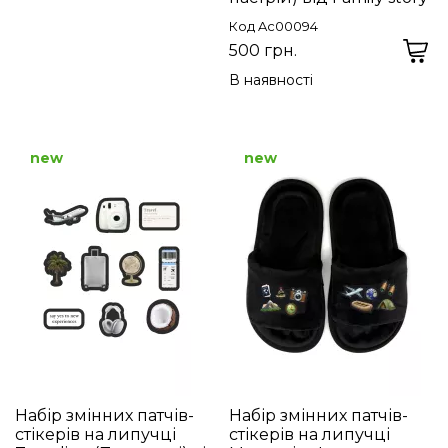
Код Ac00094
500 грн.
В наявності
new
new
Набір змінних патчів-
Набір змінних патчів-
стікерів на липучці
стікерів на липучці