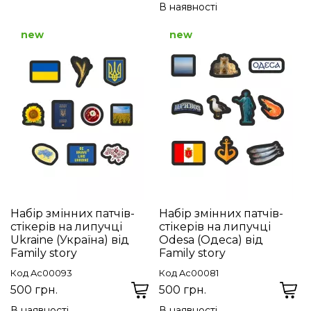
В наявності
new
new
Набір змінних патчів-
Набір змінних патчів-
стікерів на липучці
стікерів на липучці
Ukraine (Україна) від
Odesa (Одеса) від
Family story
Family story
Код Ac00093
Код Ac00081
500 грн.
500 грн.
В наявності
В наявності