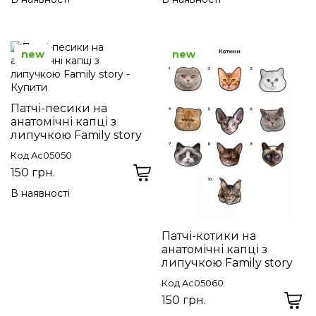
new
new
Патчі-песики на
анатомічні капці з
липучкою Family story
Код Ac05050
150 грн.
В наявності
Патчі-котики на
анатомічні капці з
липучкою Family story
Код Ac05060
150 грн.