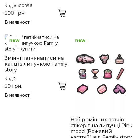
Код Ac00096
500 грн.
В наявності
new
new
Змінні патчі-написи на
капці з липучкою Family
story
Код 2
50 грн.
В наявності
Набір змінних патчів-
стікерів на липучці Pink
mood (Рожевий
настрій) від Family story