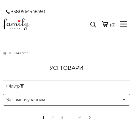
+380964446450
(0)
Каталог
УСІ ТОВАРИ
Фільтр
1
2
3
14
...