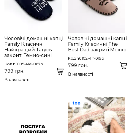
Чоловічі домашні капці
Чоловічі домашні капці
Family Класичні
Family Класичні The
Найкращий Татусь
Best Dad закриті Мокко
закриті Темно-сині
Код n0102-41f-019b
Код n0105-41e-067b
799 грн.
799 грн.
В наявності
В наявності
top