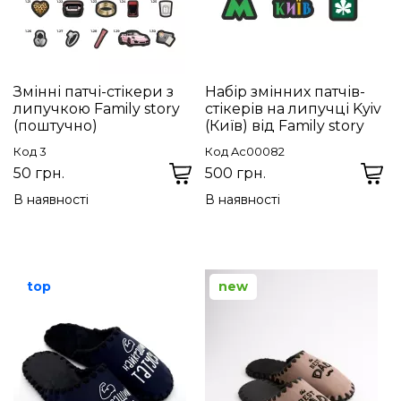
Змінні патчі-стікери з
Набір змінних патчів-
липучкою Family story
стікерів на липучці Kyiv
(поштучно)
(Київ) від Family story
Код 3
Код Ac00082
50 грн.
500 грн.
В наявності
В наявності
top
new