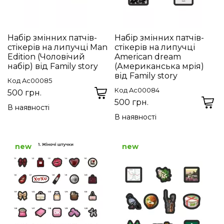
Набір змінних патчів-
Набір змінних патчів-
стікерів на липучці Man
стікерів на липучці
Edition (Чоловічий
American dream
набір) від Family story
(Американська мрія)
від Family story
Код Ac00085
Код Ac00084
500 грн.
500 грн.
В наявності
В наявності
new
new