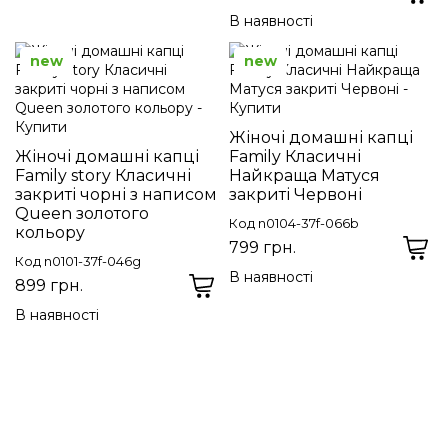
В наявності
new
new
Жіночі домашні капці
Жіночі домашні капці
Family Класичні
Family story Класичні
Найкраща Матуся
закриті чорні з написом
закриті Червоні
Queen золотого
Код n0104-37f-066b
кольору
799 грн.
Код n0101-37f-046g
В наявності
899 грн.
В наявності