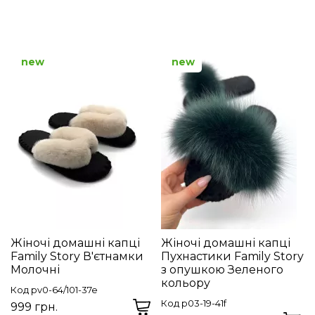
new
new
Жіночі домашні капці
Жіночі домашні капці
Family Story В'єтнамки
Пухнастики Family Story
Молочні
з опушкою Зеленого
кольору
Код pv0-64/101-37e
Код p03-19-41f
999 грн.