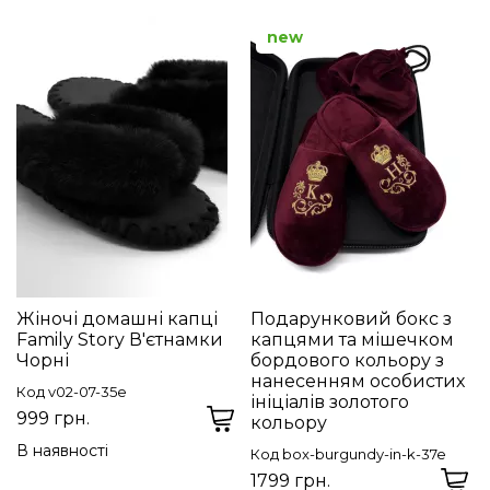
new
Жіночі домашні капці
Подарунковий бокс з
Family Story В'єтнамки
капцями та мішечком
Чорні
бордового кольору з
нанесенням особистих
Код v02-07-35e
ініціалів золотого
999 грн.
кольору
В наявності
Код box-burgundy-in-k-37e
1799 грн.