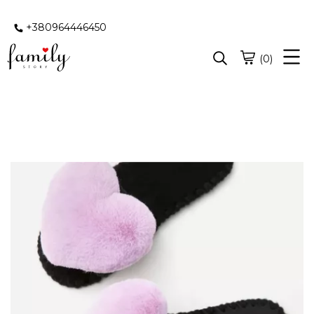
+380964446450
(0)