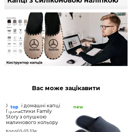
Вас може зацікавити
Жіночі домашні капці
top
new
Пухнастики Family
Story з опушкою
малинового кольору
Код p03-07-33e