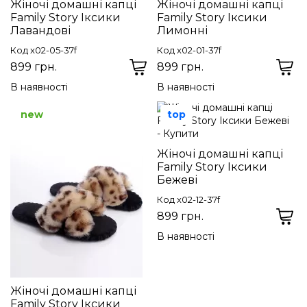
Жіночі домашні капці
Жіночі домашні капці
Family Story Іксики
Family Story Іксики
Лавандові
Лимонні
Код x02-05-37f
Код x02-01-37f
899 грн.
899 грн.
В наявності
В наявності
new
top
Жіночі домашні капці
Family Story Іксики
Бежеві
Код x02-12-37f
899 грн.
В наявності
Жіночі домашні капці
Family Story Іксики