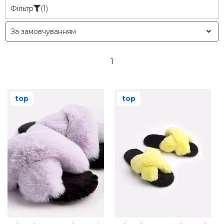
Фільтр
(1)
1
top
top