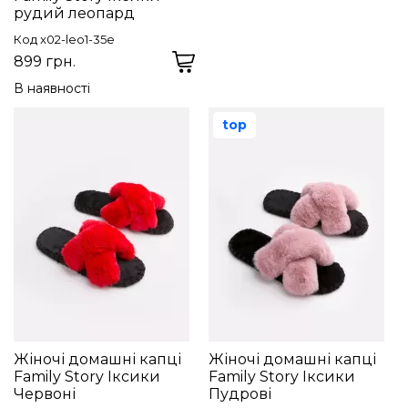
рудий леопард
Код x02-leo1-35e
899 грн.
В наявності
top
Жіночі домашні капці
Жіночі домашні капці
Family Story Іксики
Family Story Іксики
Червоні
Пудрові