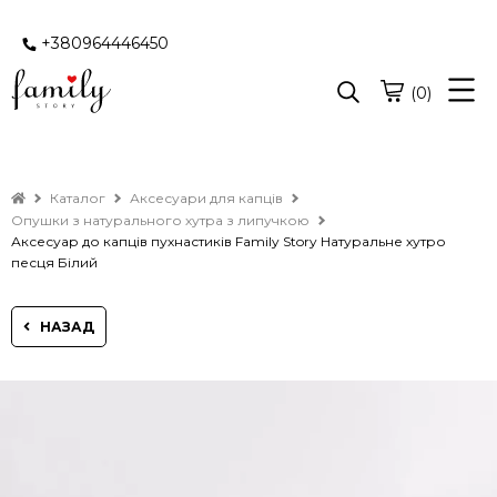
+380964446450
(0)
Каталог
Аксесуари для капців
Опушки з натурального хутра з липучкою
Аксесуар до капців пухнастиків Family Story Натуральне хутро
песця Білий
НАЗАД