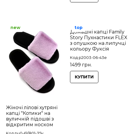
new
top
Домашні капці Family
Story Пухнастики FLEX
з опушкою на липучці
кольору Фуксія
Код p2003-06-43e
1499 грн.
КУПИТИ
Жіночі лілові хутряні
капці "Котики" на
вуличній підошві з
відкритим носком
Код pu0-61/801-35v