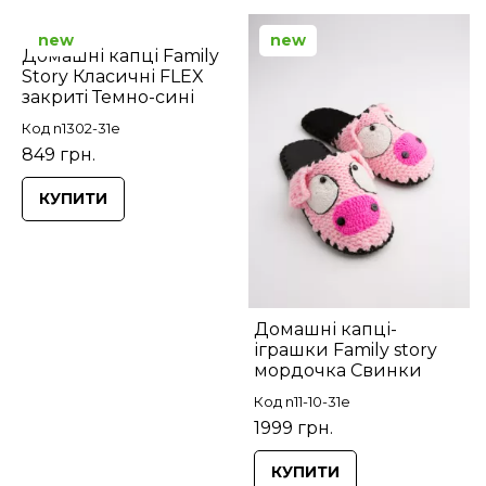
new
new
Домашні капці Family
Story Класичні FLEX
закриті Темно-сині
Код n1302-31e
849 грн.
КУПИТИ
Домашні капці-
іграшки Family story
мордочка Свинки
Код n11-10-31e
1999 грн.
КУПИТИ