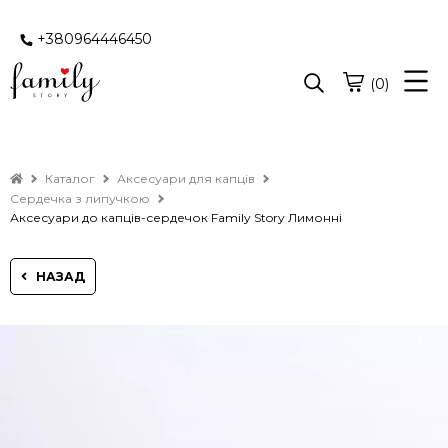
+380964446450
(0)
Каталог
Аксесуари для капців
Сердечка з липучкою
Аксесуари до капців-сердечок Family Story Лимонні
НАЗАД