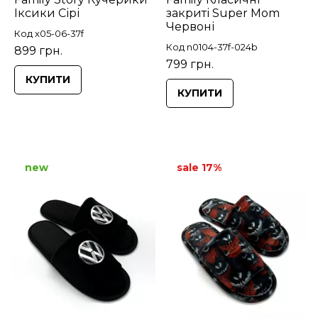
Іксики Сірі
закриті Super Mom
Червоні
Код x05-06-37f
Код n0104-37f-024b
899 грн.
799 грн.
КУПИТИ
КУПИТИ
new
sale 17%