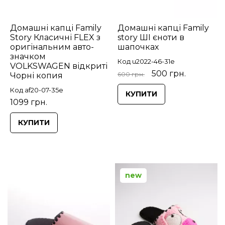
Домашні капці Family
Домашні капці Family
Story Класичні FLEX з
story ШІ єноти в
оригінальним авто-
шапочках
значком
Код u2022-46-31e
VOLKSWAGEN відкриті
500 грн.
600 грн.
Чорні копия
Код af20-07-35e
КУПИТИ
1099 грн.
КУПИТИ
new