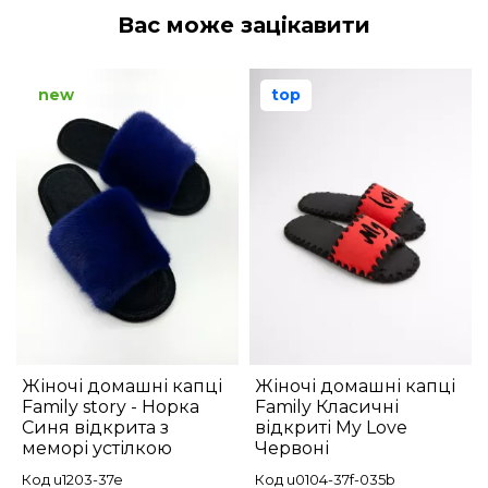
Вас може зацікавити
new
top
Жіночі домашні капці
Жіночі домашні капці
Family story - Норка
Family Класичні
Синя відкрита з
відкриті My Love
меморі устілкою
Червоні
Код u1203-37e
Код u0104-37f-035b