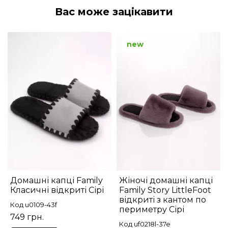
Вас може зацікавити
new
Домашні капці Family
Жіночі домашні капці
Класичні відкриті Сірі
Family Story LittleFoot
відкриті з кантом по
Код u0109-43f
периметру Сірі
749 грн.
Код uf0218l-37e