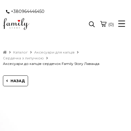
+380964446450
(0)
Каталог
Аксесуари для капців
Сердечка з липучкою
Аксесуари до капців-сердечок Family Story Лаванда
НАЗАД