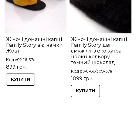
Жіночі домашні капці
Жіночі домашні капці
Family Story в'єтнамки
Family Story дві
Жовті
смужки із еко-хутра
норки кольору
Код v02-16-37e
темний шоколад
899 грн.
Код pw0-66/309-37e
1099 грн.
КУПИТИ
КУПИТИ