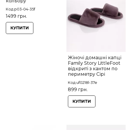
кольору
Код p03-04-35f
1499 грн.
КУПИТИ
Жіночі домашні капці
Family Story LittleFoot
відкриті з кантом по
периметру Сірі
Код uf0218l-37e
899 грн.
КУПИТИ