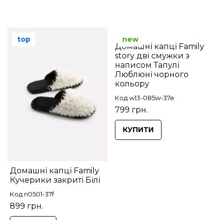
top
new
Домашні капці Family
story дві смужки з
написом Тапулі
Люблюні чорного
кольору
Код w13-085w-37e
799 грн.
КУПИТИ
Домашні капці Family
Кучерики закриті Білі
Код n0501-37f
899 грн.