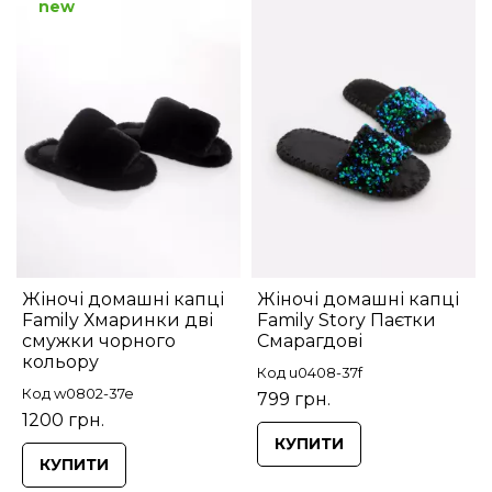
new
Жіночі домашні капці
Жіночі домашні капці
Family Хмаринки дві
Family Story Паєтки
смужки чорного
Смарагдові
кольору
Код u0408-37f
Код w0802-37e
799 грн.
1200 грн.
КУПИТИ
КУПИТИ