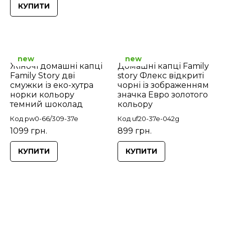
КУПИТИ
new
new
Жіночі домашні капці
Домашні капці Family
Family Story дві
story Флекс відкриті
смужки із еко-хутра
чорні із зображенням
норки кольору
значка Евро золотого
темний шоколад
кольору
Код pw0-66/309-37e
Код uf20-37e-042g
1099 грн.
899 грн.
КУПИТИ
КУПИТИ