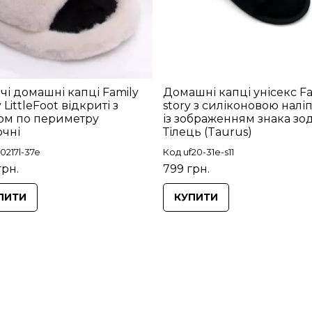
чі домашні капці Family
Домашні капці унісекс Fa
 LittleFoot відкриті з
story з силіконовою налі
ом по периметру
із зображенням знака зод
чні
Тілець (Taurus)
0217l-37e
Код uf20-31e-s11
грн.
799 грн.
ПИТИ
КУПИТИ