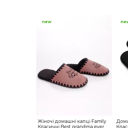
new
ne
Жіночі домашні капці Family
Дома
Класичні Best grandma ever
Клас