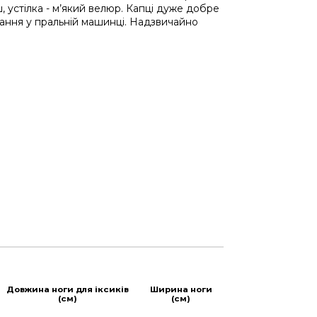
ш, устілка - м’який велюр. Капці дуже добре
ання у пральній машинці. Надзвичайно
Довжина ноги для іксиків
Ширина ноги
(см)
(см)