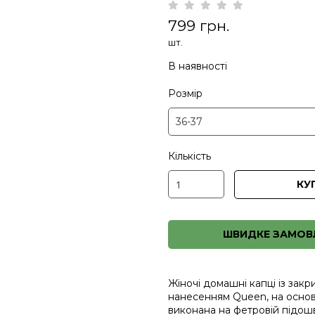
799 грн.
шт.
В наявності
Розмір
Кількість
КУ
ШВИДКЕ ЗАМОВ
Жіночі домашні капці із зак
нанесенням Queen, на основ
виконана на фетровій підошв