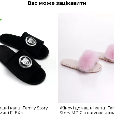
Вас може зацікавити
w
шні капці Family Story
Жіночі домашні капці Fam
ичні FLEX з
Story МРІЯ з натуральни