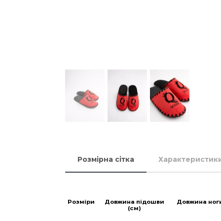
Розмірна сітка
Характеристик
Розміри
Довжина підошви
Довжина ног
(см)