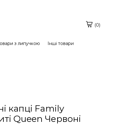
(0)
овари з липучкою
Інші товари
і капці Family
иті Queen Червоні