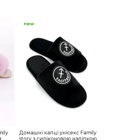
new
ily
Домашні капці унісекс Family
м
story з силіконовою наліпкою