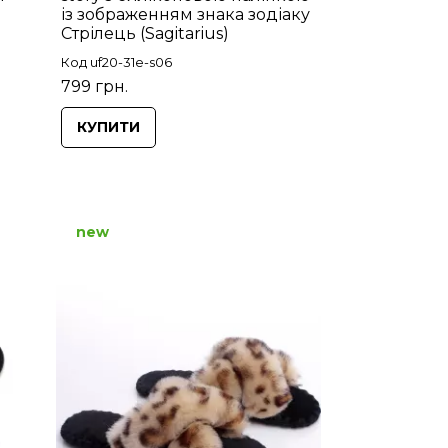
із зображенням знака зодіаку
Стрілець (Sagitarius)
Код uf20-31e-s06
799 грн.
КУПИТИ
new