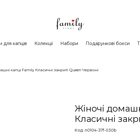
и для капців
Колекції
Набори
Подарункові бокси
Т
ашні капці Family Класичні закриті Queen Червоні
Жіночі домашн
Класичні закр
Код: n0104-37f-030b