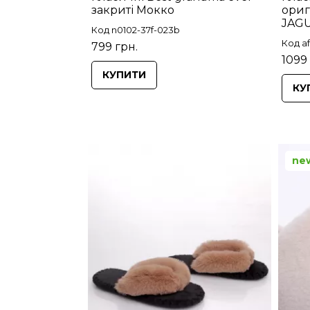
закриті Мокко
ориг
JAG
Код n0102-37f-023b
Код af
799 грн.
1099
КУПИТИ
КУ
ne