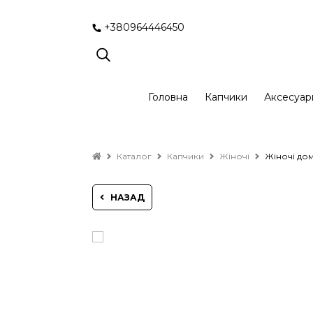
+380964446450
Головна
Капчики
Аксесуар
Каталог
Капчики
Жіночі
Жіночі дом
НАЗАД