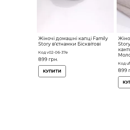
Жіночі домашні капці Family
Жіно
Story в'єтнамки Бісквітові
Story
кант
Код v02-06-37e
Моло
899 грн.
Код uf
899 
КУПИТИ
КУ