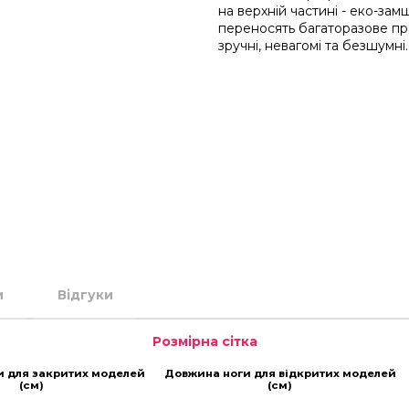
на верхній частині - еко-зам
переносять багаторазове пр
зручні, невагомі та безшумні.
и
Відгуки
Розмірна сітка
и для закритих моделей
Довжина ноги для відкритих моделей
(см)
(см)