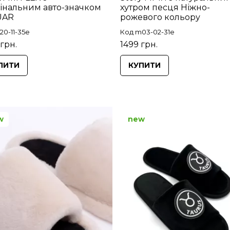
інальним авто-значком
хутром песця Ніжно-
UAR
рожевого кольору
20-11-35e
Код m03-02-31e
 грн.
1499 грн.
ПИТИ
КУПИТИ
w
new