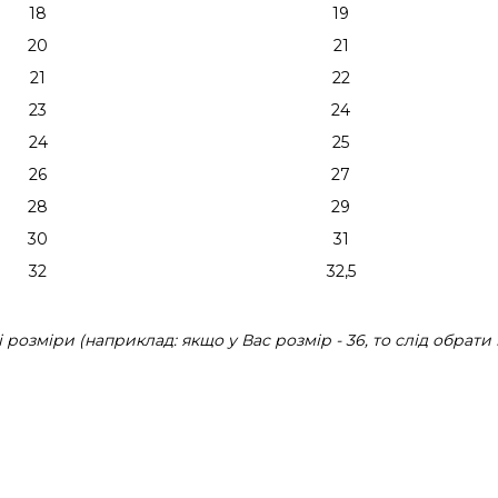
18
19
20
21
21
22
23
24
24
25
26
27
28
29
30
31
32
32,5
розміри (наприклад: якщо у Вас розмір - 36, то слід обрати 