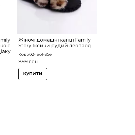
mily
Жіночі домашні капці Family
пкою
Story Іксики рудий леопард
іаку
Код x02-leo1-35e
899 грн.
КУПИТИ