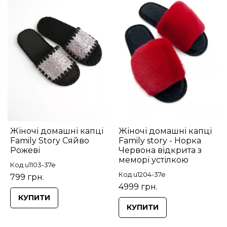
Жіночі домашні капці
Жіночі домашні капці
Family Story Сяйво
Family story - Норка
Рожеві
Червона відкрита з
меморі устілкою
Код u1103-37e
Код u1204-37e
799 грн.
4999 грн.
КУПИТИ
КУПИТИ