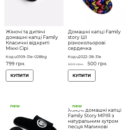
Жіночі та дитячі
Домашні капці Family
домашні капці Family
story ШІ
Класичні відкриті
різнокольорові
Міккі Сірі
сердечка
Код u0109-31e-028bg
Код u2022-38-31e
799 грн.
500 грн.
600 грн.
КУПИТИ
КУПИТИ
new
new
Жіночі домашні капці
Family Story МРІЯ з
натуральним хутром
песця Малинові