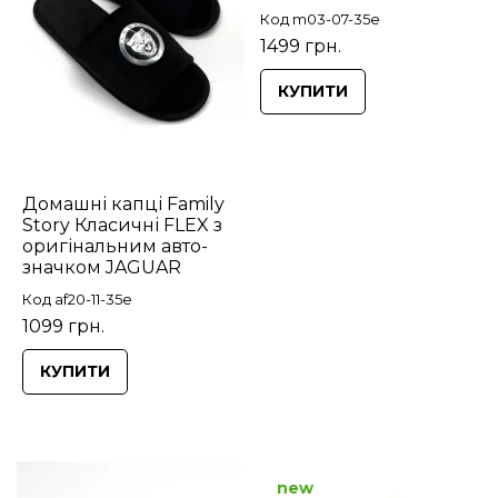
Код m03-07-35e
1499 грн.
КУПИТИ
Домашні капці Family
Story Класичні FLEX з
оригінальним авто-
значком JAGUAR
Код af20-11-35e
1099 грн.
КУПИТИ
new