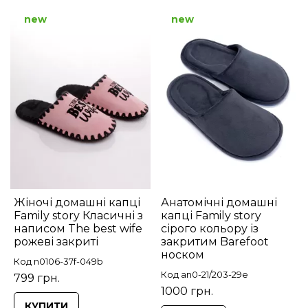
new
new
Жіночі домашні капці
Анатомічні домашні
Family story Класичні з
капці Family story
написом The best wife
сірого кольору із
рожеві закриті
закритим Barefoot
носком
Код n0106-37f-049b
Код an0-21/203-29e
799 грн.
1000 грн.
КУПИТИ