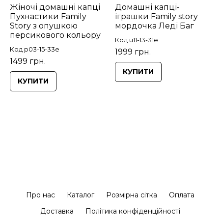
Жіночі домашні капці
Домашні капці-
Пухнастики Family
іграшки Family story
Story з опушкою
мордочка Леді Баг
персикового кольору
Код u11-13-31e
Код p03-15-33e
1999 грн.
1499 грн.
КУПИТИ
КУПИТИ
Про нас
Каталог
Розмірна сітка
Оплата
Доставка
Політика конфіденційності