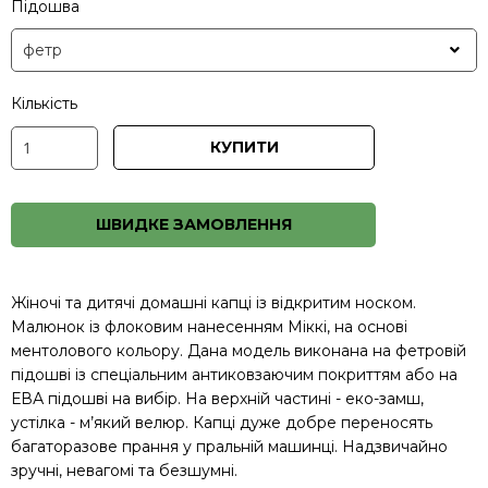
Підошва
Кількість
КУПИТИ
ШВИДКЕ ЗАМОВЛЕННЯ
Жіночі та дитячі домашні капці із відкритим носком.
Малюнок із флоковим нанесенням Міккі, на основі
ментолового кольору. Дана модель виконана на фетровій
підошві із спеціальним антиковзаючим покриттям або на
ЕВА підошві на вибір. На верхній частині - еко-замш,
устілка - м’який велюр. Капці дуже добре переносять
багаторазове прання у пральній машинці. Надзвичайно
зручні, невагомі та безшумні.