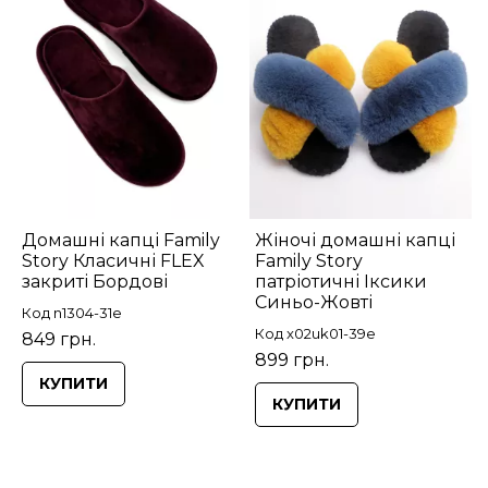
Домашні капці Family
Жіночі домашні капці
Story Класичні FLEX
Family Story
закриті Бордові
патріотичні Іксики
Синьо-Жовті
Код n1304-31e
Код x02uk01-39e
849 грн.
899 грн.
КУПИТИ
КУПИТИ