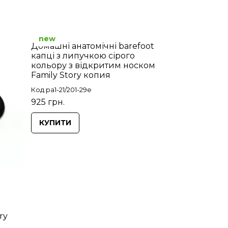
new
Домашні анатомічні barefoot
капці з липучкою сірого
кольору з відкритим носком
Family Story копия
Код pa1-21/201-29e
925 грн.
КУПИТИ
ry