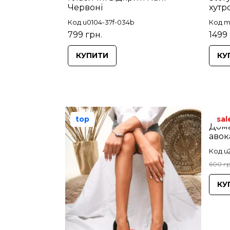
Червоні
хутр
Код u0104-37f-034b
Код m
799 грн.
1499 
КУПИТИ
КУ
top
sal
Дома
авок
Код u
600 гр
КУ