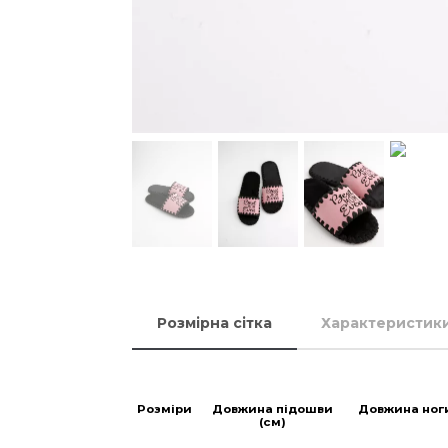
Розмірна сітка
Характеристик
Розміри
Довжина підошви
Довжина ног
(см)