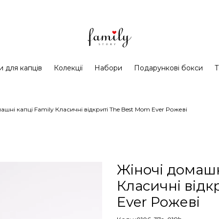
и для капців
Колекції
Набори
Подарункові бокси
Т
ашні капці Family Класичні відкриті The Best Mom Ever Рожеві
Жіночі домашн
Класичні відк
Ever Рожеві