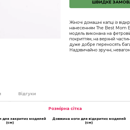
ШВИДКЕ ЗАМОВ
Жіночі домашні капці із від
нанесенням The Best Mom Ev
модель виконана на фетрові
покриттям, на верхній частині
дуже добре переносять бага
Надзвичайно зручні, невагом
и
Відгуки
Розмірна сітка
и для закритих моделей
Довжина ноги для відкритих моделей
(см)
(см)