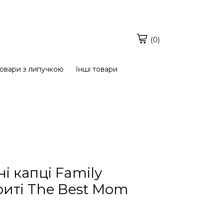
(0)
овари з липучкою
Інші товари
і капці Family
риті The Best Mom