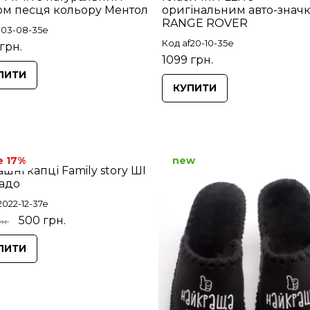
ом песця кольору Ментол
оригінальним авто-знач
RANGE ROVER
03-08-35e
Код af20-10-35e
грн.
1099 грн.
ПИТИ
КУПИТИ
e 17%
new
шні капці Family story ШІ
адо
2022-12-37e
500 грн.
н.
ПИТИ