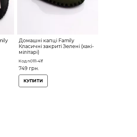
ily
Домашні капці Family
Класичні закриті Зелені (хакі-
мілітарі)
Код n0111-41f
749 грн.
КУПИТИ