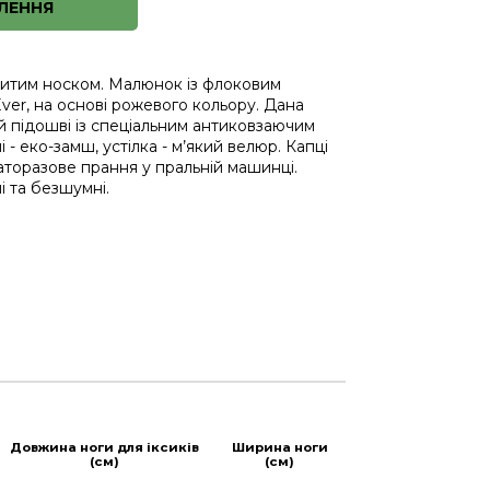
ЛЕННЯ
критим носком. Малюнок із флоковим
er, на основі рожевого кольору. Дана
й підошві із спеціальним антиковзаючим
 - еко-замш, устілка - м’який велюр. Капці
торазове прання у пральній машинці.
і та безшумні.
Довжина ноги для іксиків
Ширина ноги
(см)
(см)