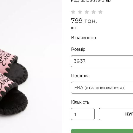
Код: u0106-37e-018b
799 грн.
шт.
В наявності
Розмір
Підошва
Кількість
КУ