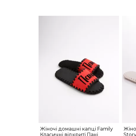
Жіночі домашні капці Family
Жіно
Класичні відкриті Пані
Stor