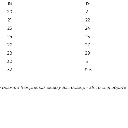
18
19
20
21
21
22
23
24
24
25
26
27
28
29
30
31
32
32,5
розміри (наприклад: якщо у Вас розмір - 36, то слід обрати 