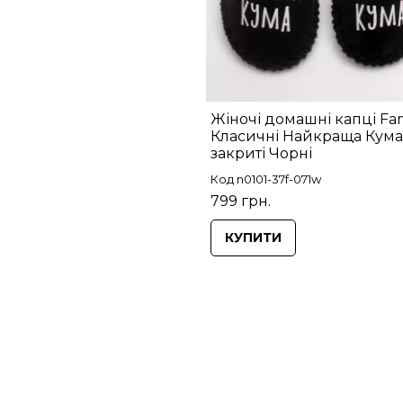
Жіночі домашні капці Fam
Класичні Найкраща Кума
закриті Чорні
Код n0101-37f-071w
799 грн.
КУПИТИ