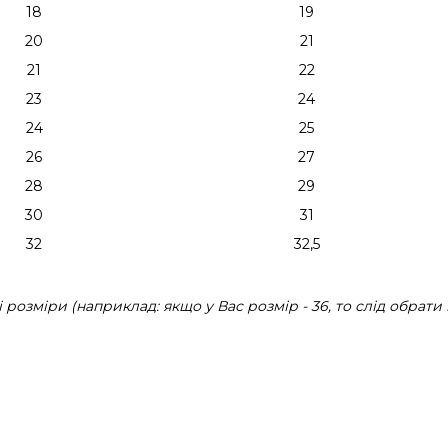
18
19
20
21
21
22
23
24
24
25
26
27
28
29
30
31
32
32,5
розміри (наприклад: якщо у Вас розмір - 36, то слід обрати 