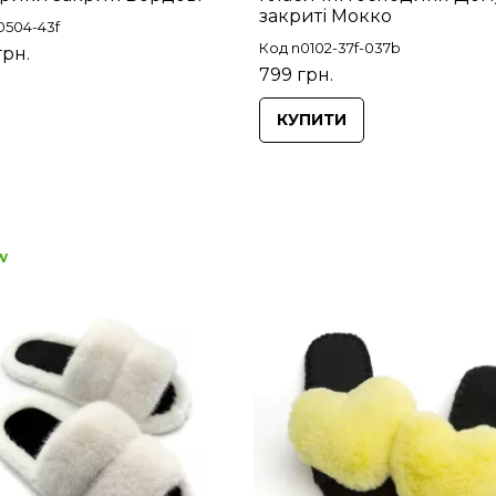
закриті Мокко
0504-43f
Код n0102-37f-037b
грн.
799 грн.
КУПИТИ
w