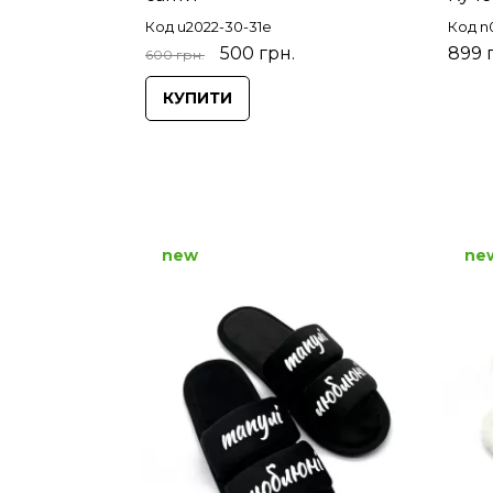
Код u2022-30-31e
Код n
500 грн.
899 
600 грн.
КУПИТИ
new
ne