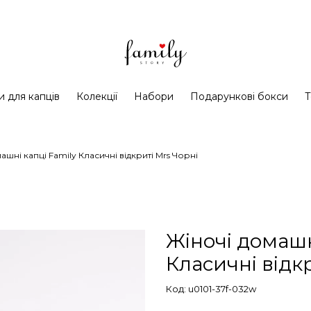
и для капців
Колекції
Набори
Подарункові бокси
Т
ашні капці Family Класичні відкриті Mrs Чорні
Жіночі домашн
Класичні відк
Код: u0101-37f-032w