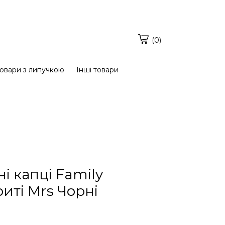
(0)
овари з липучкою
Інші товари
і капці Family
риті Mrs Чорні