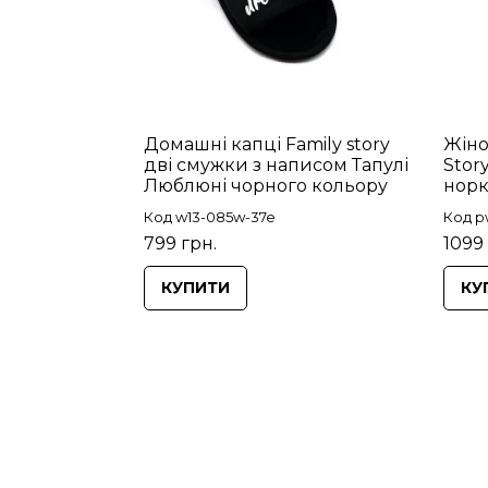
Домашні капці Family story
Жіно
дві смужки з написом Тапулі
Stor
Люблюні чорного кольору
норк
Код w13-085w-37e
Код p
799 грн.
1099
КУПИТИ
КУ