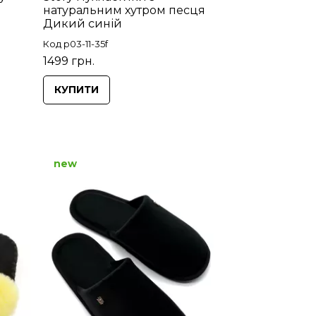
натуральним хутром песця
Дикий синій
Код p03-11-35f
1499 грн.
КУПИТИ
new