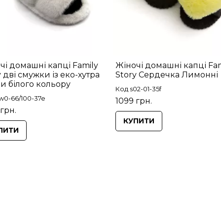
чі домашні капці Family
Жіночі домашні капці Fam
y дві смужки із еко-хутра
Story Сердечка Лимонні
и білого кольору
Код s02-01-35f
w0-66/100-37e
1099 грн.
 грн.
КУПИТИ
ПИТИ