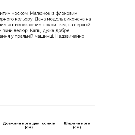
критим носком. Малюнок із флоковим
чорного кольору. Дана модель виконана на
ьним антиковзаючим покриттям, на верхній
- м’який велюр. Капці дуже добре
ання у пральній машинці. Надзвичайно
Довжина ноги для іксиків
Ширина ноги
(см)
(см)