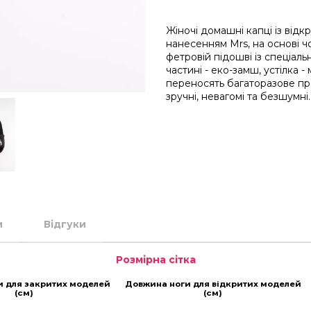
Жіночі домашні капці із від
нанесенням Mrs, на основі 
фетровій підошві із спеціал
частині - еко-замш, устілка 
переносять багаторазове пр
зручні, невагомі та безшумні.
и
Відгуки
Розмірна сітка
и для закритих моделей
Довжина ноги для відкритих моделей
(см)
(см)