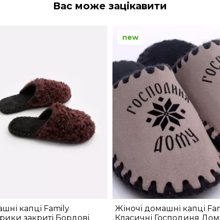
Вас може зацікавити
new
шні капці Family
Жіночі домашні капці Fam
рики закриті Бордові
Класичні Господиня Дом