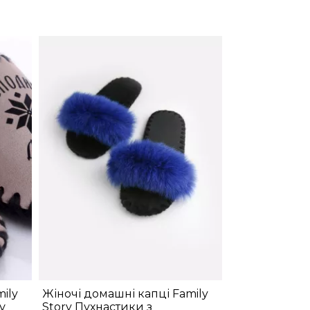
ily
Жіночі домашні капці Family
у
Story Пухнастики з