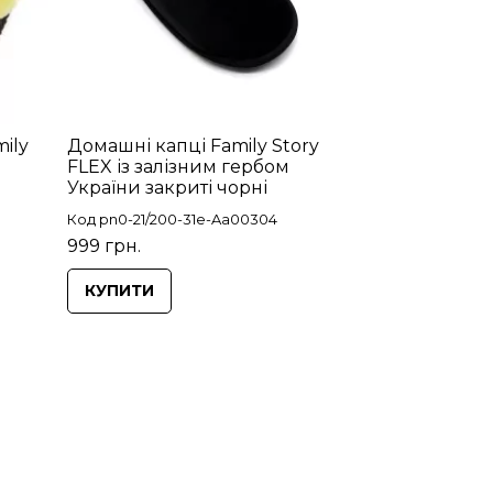
ily
Домашні капці Family Story
FLEX із залізним гербом
України закриті чорні
Код pn0-21/200-31e-Aa00304
999 грн.
КУПИТИ