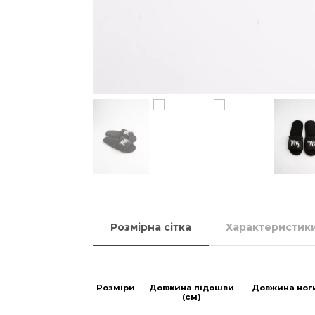
Розмірна сітка
Характеристик
Розміри
Довжина підошви
Довжина ног
(см)