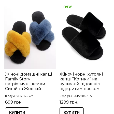
new
Жіночі домашні капці
Жіночі чорні хутряні
Family Story
капці "Котики" на
патріотичні Іксики
вуличній підошві з
Синій та Жовтий
відкритим носком
Код x02uk02-37f
Код pu0-61/200-35v
899 грн.
1299 грн.
КУПИТИ
КУПИТИ