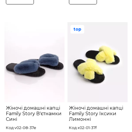
top
Жіночі домашні капці
Жіночі домашні капці
Family Story В'єтнамки
Family Story Іксики
Сині
Лимонні
Код v02-08-37e
Код x02-01-37f