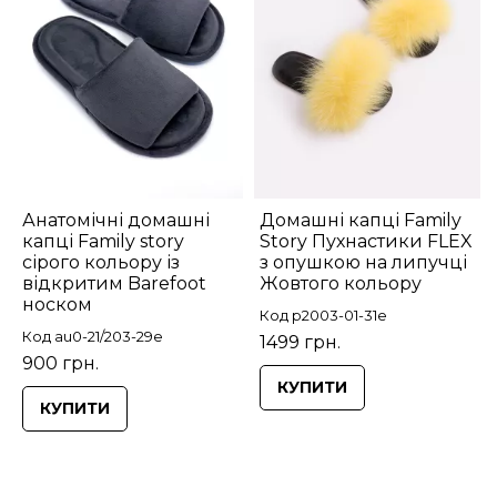
Анатомічні домашні
Домашні капці Family
капці Family story
Story Пухнастики FLEX
сірого кольору із
з опушкою на липучці
відкритим Barefoot
Жовтого кольору
носком
Код p2003-01-31e
Код au0-21/203-29e
1499 грн.
900 грн.
КУПИТИ
КУПИТИ