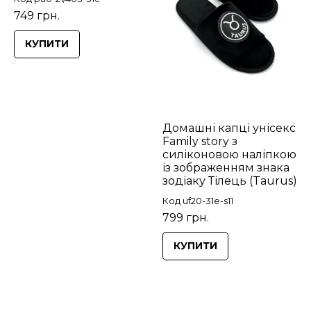
749 грн.
КУПИТИ
Домашні капці унісекс
Family story з
силіконовою наліпкою
із зображенням знака
зодіаку Тілець (Taurus)
Код uf20-31e-s11
799 грн.
КУПИТИ