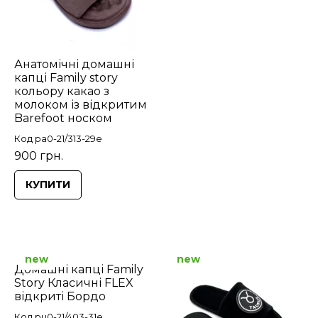
Анатомічні домашні
капці Family story
кольору какао з
молоком із відкритим
Barefoot носком
Код pa0-21/313-29e
900 грн.
КУПИТИ
new
new
Домашні капці Family
Story Класичні FLEX
відкриті Бордо
Код pu0-21/403-31e