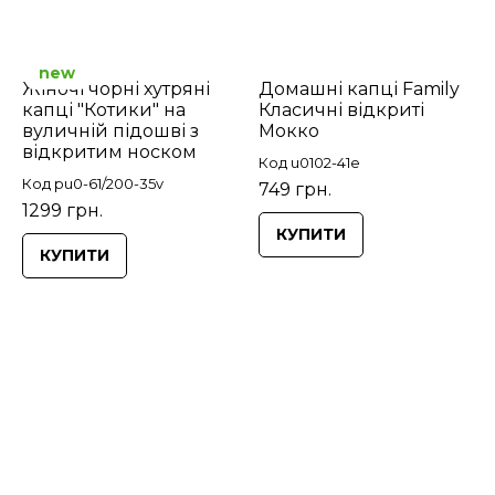
new
Жіночі чорні хутряні
Домашні капці Family
капці "Котики" на
Класичні відкриті
вуличній підошві з
Мокко
відкритим носком
Код u0102-41e
Код pu0-61/200-35v
749 грн.
1299 грн.
КУПИТИ
КУПИТИ