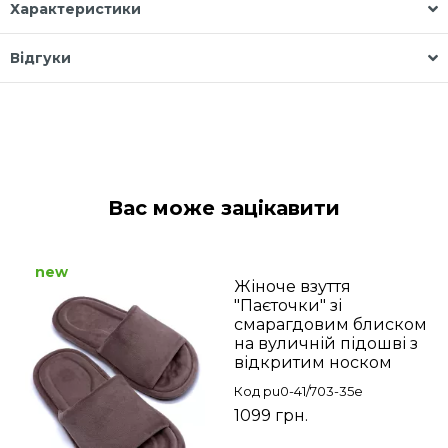
Характеристики
Відгуки
Вас може зацікавити
new
Жіноче взуття
"Паєточки" зі
смарагдовим блиском
на вуличній підошві з
відкритим носком
Код pu0-41/703-35e
1099 грн.