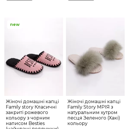
new
Жіночі домашні капці
Жіночі домашні капці
Family story Класичні
Family Story МРІЯ з
закриті рожевого
натуральним хутром
кольору з чорним
песця Зеленого (Хакі)
написом Besties
кольору
(найкращі подружки)