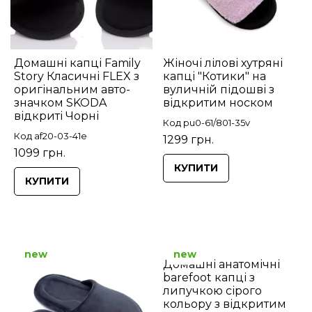
Домашні капці Family
Жіночі лілові хутряні
Story Класичні FLEX з
капці "Котики" на
оригінальним авто-
вуличній підошві з
значком SKODA
відкритим носком
відкриті Чорні
Код pu0-61/801-35v
Код af20-03-41e
1299 грн.
1099 грн.
КУПИТИ
КУПИТИ
new
new
Домашні анатомічні
barefoot капці з
липучкою сірого
кольору з відкритим