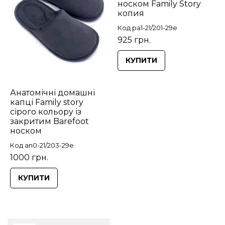
носком Family Story
копия
Код pa1-21/201-29e
925 грн.
КУПИТИ
Анатомічні домашні
капці Family story
сірого кольору із
закритим Barefoot
носком
Код an0-21/203-29e
1000 грн.
КУПИТИ