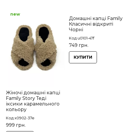
new
Домашні капці Family
Класичні відкриті
Чорні
Код u0101-47f
749 грн.
КУПИТИ
Жіночі домашні капці
Family Story Теді
іксики карамельного
кольору
Код x0902-37e
999 грн.