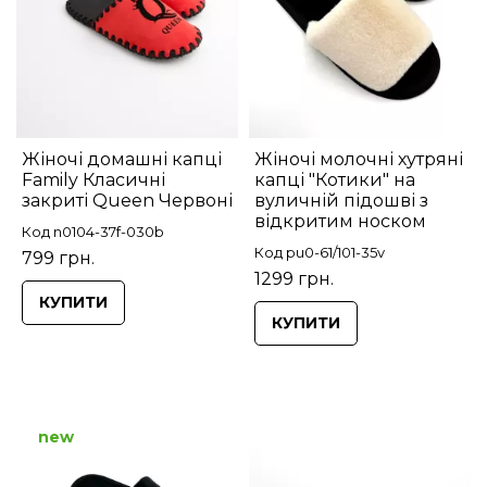
Жіночі домашні капці
Жіночі молочні хутряні
Family Класичні
капці "Котики" на
закриті Queen Червоні
вуличній підошві з
відкритим носком
Код n0104-37f-030b
Код pu0-61/101-35v
799 грн.
1299 грн.
КУПИТИ
КУПИТИ
new