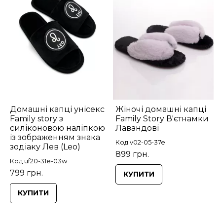
Домашні капці унісекс
Жіночі домашні капці
Family story з
Family Story В'єтнамки
силіконовою наліпкою
Лавандові
із зображенням знака
Код v02-05-37e
зодіаку Лев (Leo)
899 грн.
Код uf20-31e-03w
799 грн.
КУПИТИ
КУПИТИ