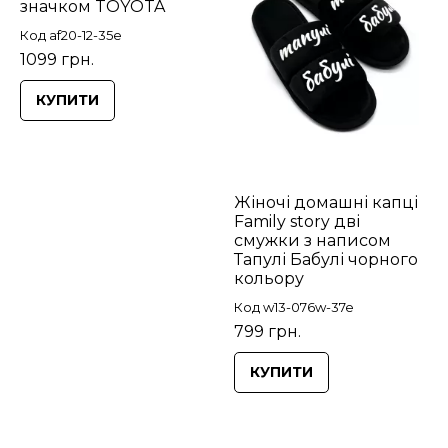
значком TOYOTA
Код af20-12-35e
1099 грн.
КУПИТИ
Жіночі домашні капці
Family story дві
смужки з написом
Тапулі Бабулі чорного
кольору
Код w13-076w-37e
799 грн.
КУПИТИ