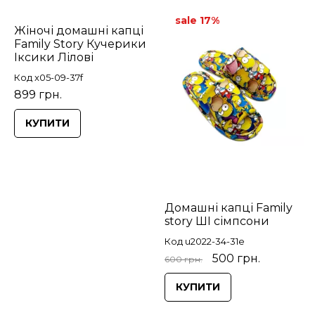
sale 17%
Жіночі домашні капці
Family Story Кучерики
Іксики Лілові
Код x05-09-37f
899 грн.
КУПИТИ
Домашні капці Family
story ШІ сімпсони
Код u2022-34-31e
500 грн.
600 грн.
КУПИТИ