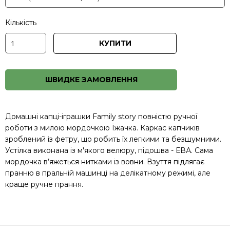
Кількість
КУПИТИ
ШВИДКЕ ЗАМОВЛЕННЯ
Домашні капці-іграшки Family story повністю ручної
роботи з милою мордочкою Їжачка. Каркас капчиків
зроблений із фетру, що робить їх легкими та безшумними.
Устілка виконана із м'якого велюру, підошва - ЕВА. Сама
мордочка в’яжеться нитками із вовни. Взуття підлягає
пранню в пральній машинці на делікатному режимі, але
краще ручне прання.