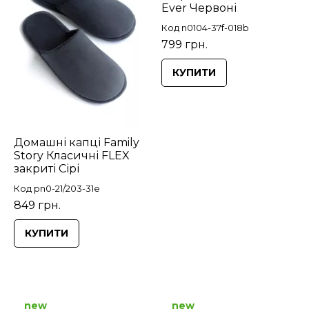
Ever Червоні
Код n0104-37f-018b
799 грн.
КУПИТИ
Домашні капці Family
Story Класичні FLEX
закриті Сірі
Код pn0-21/203-31e
849 грн.
КУПИТИ
new
new