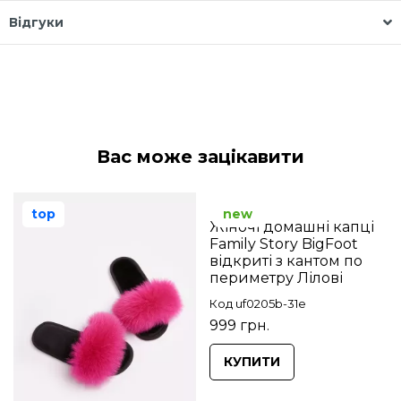
Відгуки
Вас може зацікавити
top
new
Жіночі домашні капці
Family Story BigFoot
відкриті з кантом по
периметру Лілові
Код uf0205b-31e
999 грн.
КУПИТИ