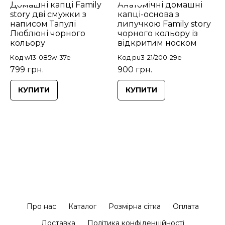
Домашні капці Family
Анатомічні домашні
story дві смужки з
капці-основа з
написом Тапулі
липучкою Family story
Люблюні чорного
чорного кольору із
кольору
відкритим носком
Код w13-085w-37e
Код pu3-21/200-29e
799 грн.
900 грн.
КУПИТИ
КУПИТИ
Про нас
Каталог
Розмірна сітка
Оплата
Доставка
Політика конфіденційності