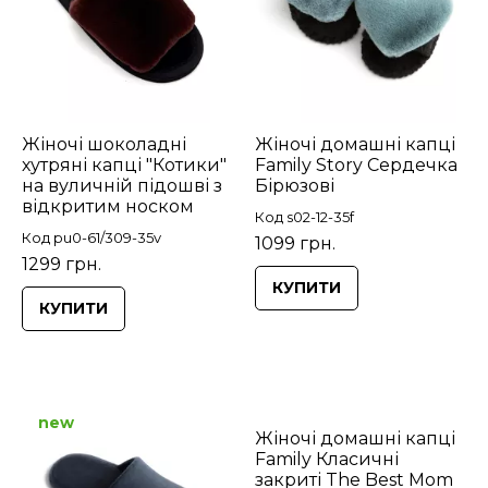
Жіночі шоколадні
Жіночі домашні капці
хутряні капці "Котики"
Family Story Сердечка
на вуличній підошві з
Бірюзові
відкритим носком
Код s02-12-35f
Код pu0-61/309-35v
1099 грн.
1299 грн.
КУПИТИ
КУПИТИ
new
Жіночі домашні капці
Family Класичні
закриті The Best Mom