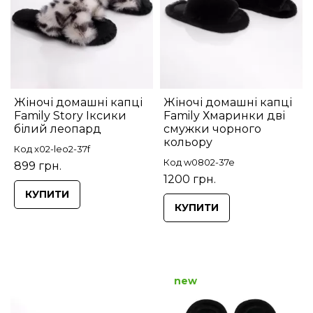
Жіночі домашні капці
Жіночі домашні капці
Family Story Іксики
Family Хмаринки дві
білий леопард
смужки чорного
кольору
Код x02-leo2-37f
Код w0802-37e
899 грн.
1200 грн.
КУПИТИ
КУПИТИ
new