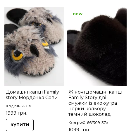
new
Домашні капці Family
Жіночі домашні капці
story Мордочка Сови
Family Story дві
смужки із еко-хутра
Код n11-17-31e
норки кольору
1999 грн.
темний шоколад
Код pw0-66/309-37e
КУПИТИ
1099 грн.