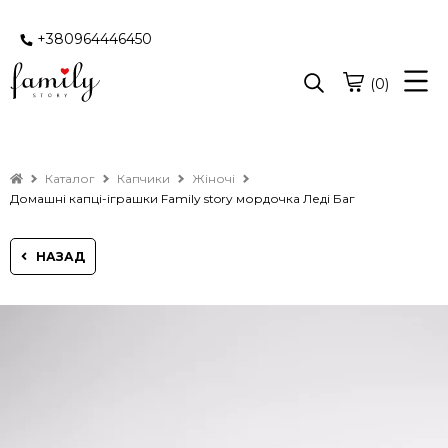
+380964446450
(0)
Каталог
Капчики
Жіночі
Домашні капці-іграшки Family story мордочка Леді Баг
НАЗАД