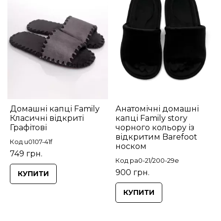
Домашні капці Family
Анатомічні домашні
Класичні відкриті
капці Family story
Графітові
чорного кольору із
відкритим Barefoot
Код u0107-41f
носком
749 грн.
Код pa0-21/200-29e
900 грн.
КУПИТИ
КУПИТИ