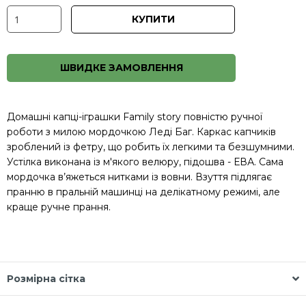
КУПИТИ
ШВИДКЕ ЗАМОВЛЕННЯ
Домашні капці-іграшки Family story повністю ручної
роботи з милою мордочкою Леді Баг. Каркас капчиків
зроблений із фетру, що робить їх легкими та безшумними.
Устілка виконана із м'якого велюру, підошва - ЕВА. Сама
мордочка в’яжеться нитками із вовни. Взуття підлягає
пранню в пральній машинці на делікатному режимі, але
краще ручне прання.
Розмірна сітка