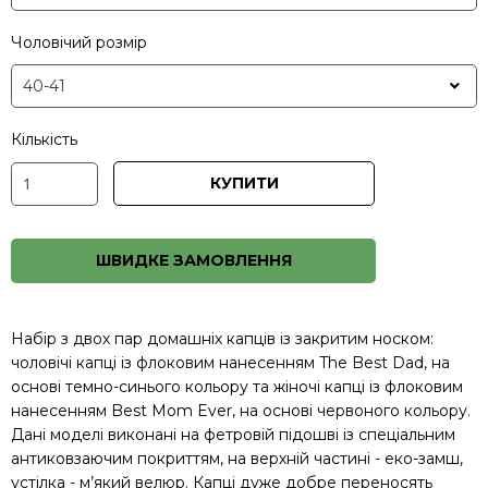
Чоловічий розмір
Кількість
КУПИТИ
ШВИДКЕ ЗАМОВЛЕННЯ
Набір з двох пар домашніх капців із закритим носком:
чоловічі капці із флоковим нанесенням The Best Dad, на
основі темно-синього кольору та жіночі капці із флоковим
нанесенням Best Mom Ever, на основі червоного кольору.
Дані моделі виконані на фетровій підошві із спеціальним
антиковзаючим покриттям, на верхній частині - еко-замш,
устілка - м’який велюр. Капці дуже добре переносять