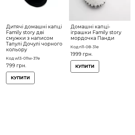
Дитячі домашні капці
Домашні капці-
Family story дві
іграшки Family story
смужки з написом
мордочка Панди
Тапулі Дочулі чорного
Код n11-08-31e
кольору
1999 грн.
Код w13-011w-37e
799 грн.
КУПИТИ
КУПИТИ