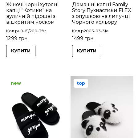
Жіночі чорні хутряні
Домашні капці Family
капці "Котики" на
Story Пухнастики FLEX
вуличній підошві з
з опушкою на липучці
відкритим носком
Чорного кольору
Код pu0-61/200-35v
Код p2003-03-31e
1299 грн.
1499 грн.
КУПИТИ
КУПИТИ
new
top