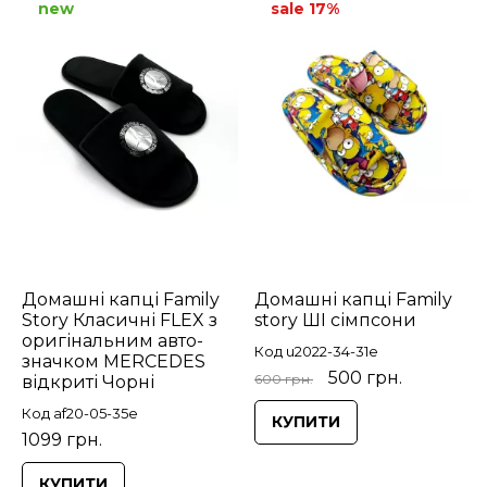
new
sale 17%
Домашні капці Family
Домашні капці Family
Story Класичні FLEX з
story ШІ сімпсони
оригінальним авто-
Код u2022-34-31e
значком MERCEDES
500 грн.
600 грн.
відкриті Чорні
Код af20-05-35e
КУПИТИ
1099 грн.
КУПИТИ