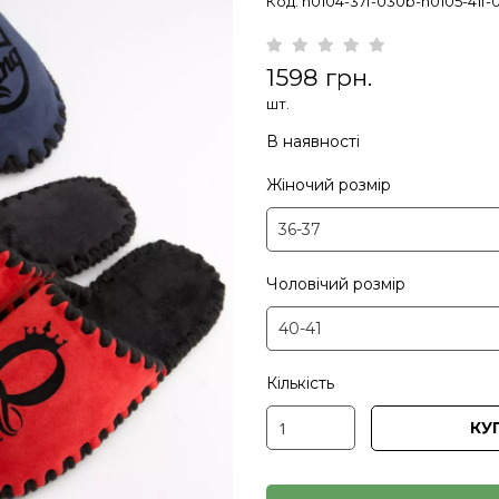
Код: n0104-37f-030b-n0105-41f-
1598 грн.
шт.
В наявності
Жіночий розмір
Чоловічий розмір
Кількість
КУ