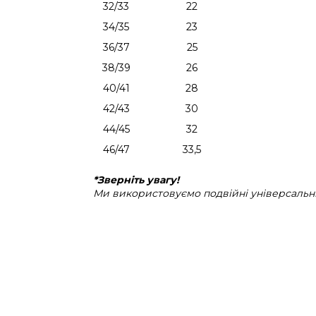
32/33
22
34/35
23
36/37
25
38/39
26
40/41
28
42/43
30
44/45
32
46/47
33,5
*Зверніть увагу!
Ми використовуємо подвійні універсальні 