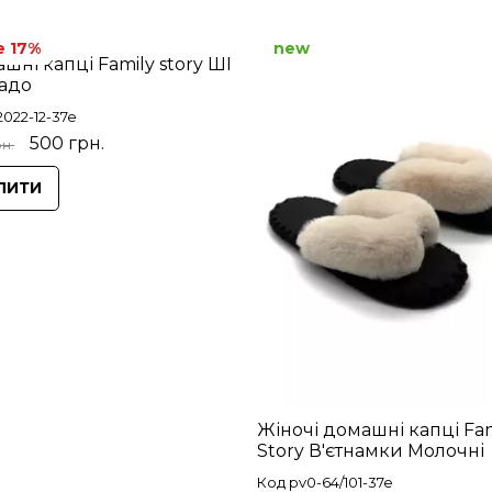
e 17%
new
шні капці Family story ШІ
адо
2022-12-37e
500 грн.
н.
ПИТИ
Жіночі домашні капці Fam
Story В'єтнамки Молочні
Код pv0-64/101-37e