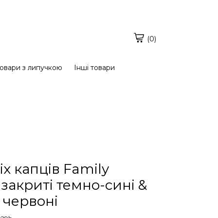
(0)
овари з липучкою
Інші товари
х капців Family
 закриті темно-сині &
 червоні