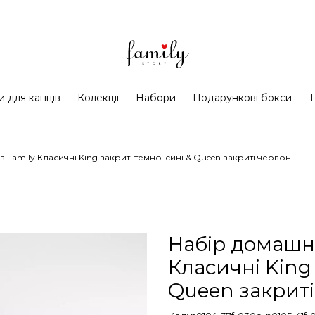
и для капців
Колекції
Набори
Подарункові бокси
Т
в Family Класичні King закриті темно-сині & Queen закриті червоні
Набір домашні
Класичні King
Queen закриті