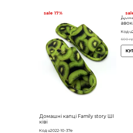
sale 17%
sal
Дома
авок
Код u
600 гр
КУ
Домашні капці Family story ШІ
ківі
Код u2022-10-37e