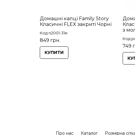
Домашні капці Family Story
Дома
Класичні FLEX закриті Чорні
Клас
з мо
Код n2001-31e
Код pu
849 грн.
749 
КУПИТИ
КУ
Про нас
Каталог
Розмірна сітк