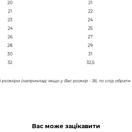
20
21
21
22
23
24
24
25
26
27
28
29
30
31
32
32,5
розміри (наприклад: якщо у Вас розмір - 36, то слід обрати 
Вас може зацікавити