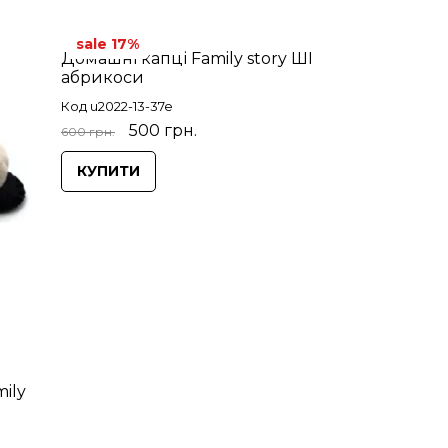
sale 17%
Домашні капці Family story ШІ
абрикоси
Код u2022-13-37e
500 грн.
600 грн.
КУПИТИ
ily