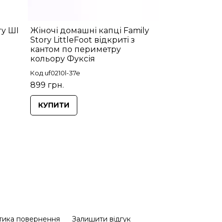
ry ШІ
Жіночі домашні капці Family
Story LittleFoot відкриті з
кантом по периметру
кольору Фуксія
Код uf0210l-37e
899 грн.
КУПИТИ
тика повернення
Залишити відгук