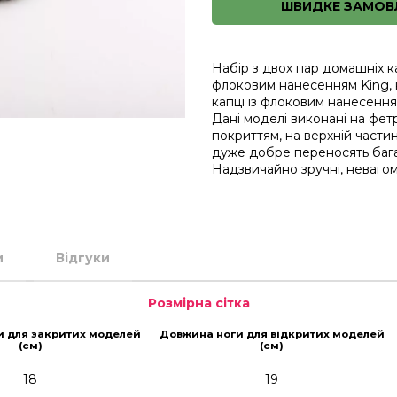
ШВИДКЕ ЗАМОВ
Набір з двох пар домашніх кап
флоковим нанесенням King, н
капці із флоковим нанесення
Дані моделі виконані на фет
покриттям, на верхній частині
дуже добре переносять бага
Надзвичайно зручні, невагом
и
Відгуки
Розмірна сітка
и для закритих моделей
Довжина ноги для відкритих моделей
(см)
(см)
18
19