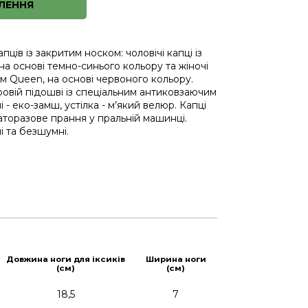
ЛЕННЯ
ців із закритим носком: чоловічі капці із
а основі темно-синього кольору та жіночі
м Queen, на основі червоного кольору.
ровій підошві із спеціальним антиковзаючим
 - еко-замш, устілка - м’який велюр. Капці
торазове прання у пральній машинці.
і та безшумні.
Довжина ноги для іксиків
Ширина ноги
(см)
(см)
18,5
7