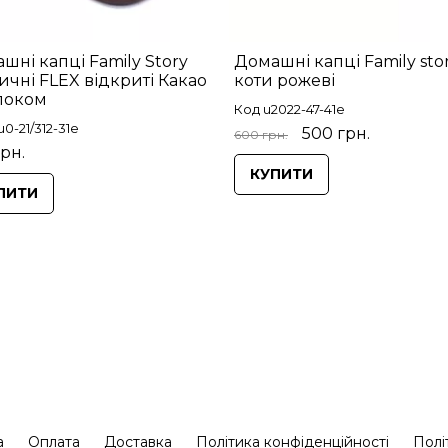
шні капці Family Story
Домашні капці Family sto
ичні FLEX відкриті Какао
коти рожеві
локом
Код u2022-47-41e
0-21/312-31e
500 грн.
600 грн.
грн.
КУПИТИ
ПИТИ
а
Оплата
Доставка
Політика конфіденційності
Полі