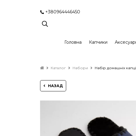
+380964446450
Головна
Капчики
Аксесуар
Каталог
Набори
Набір домашніх капці
НАЗАД