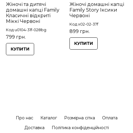
Жіночі та дитячі
Жіночі домашні капці
домашні капці Family
Family Story Іксики
Класичні відкриті
Червоні
Міккі Червоні
Код x02-02-37f
Код u0104-31f-028bg
899 грн.
799 грн.
КУПИТИ
КУПИТИ
Про нас
Каталог
Розмірна сітка
Оплата
Доставка
Політика конфіденційності