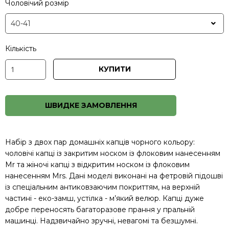
Чоловічий розмір
Кількість
КУПИТИ
ШВИДКЕ ЗАМОВЛЕННЯ
Набір з двох пар домашніх капців чорного кольору:
чоловічі капці із закритим носком із флоковим нанесенням
Mr та жіночі капці з відкритим носком із флоковим
нанесенням Mrs. Дані моделі виконані на фетровій підошві
із спеціальним антиковзаючим покриттям, на верхній
частині - еко-замш, устілка - м’який велюр. Капці дуже
добре переносять багаторазове прання у пральній
машинці. Надзвичайно зручні, невагомі та безшумні.