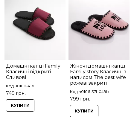
Домашні капці Family
Жіночі домашні капці
Класичні відкриті
Family story Класичні з
Сливові
написом The best wife
рожеві закриті
Код u0108-41e
Код n0106-37f-049b
749 грн.
799 грн.
КУПИТИ
КУПИТИ