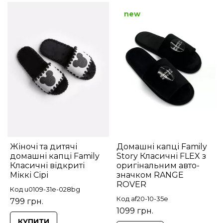
new
Жіночі та дитячі
Домашні капці Family
домашні капці Family
Story Класичні FLEX з
Класичні відкриті
оригінальним авто-
Міккі Сірі
значком RANGE
ROVER
Код u0109-31e-028bg
Код af20-10-35e
799 грн.
1099 грн.
КУПИТИ