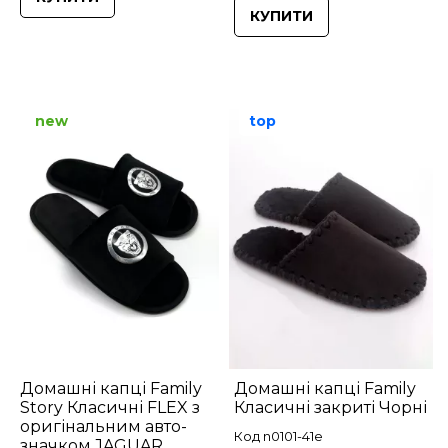
КУПИТИ
new
top
Домашні капці Family
Домашні капці Family
Story Класичні FLEX з
Класичні закриті Чорні
оригінальним авто-
Код n0101-41e
значком JAGUAR