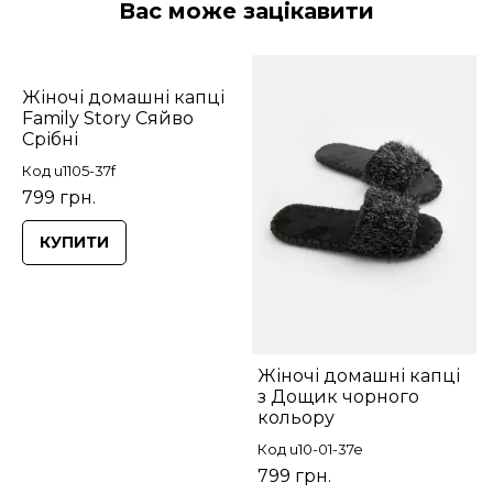
Вас може зацікавити
Жіночі домашні капці
Family Story Сяйво
Срібні
Код u1105-37f
799 грн.
КУПИТИ
Жіночі домашні капці
з Дощик чорного
кольору
Код u10-01-37e
799 грн.