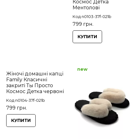
Космос Детка
Ментолові
Код n0103-37f-021b
799 грн.
КУПИТИ
new
Жіночі домашні капці
Family Класичні
закриті Ты Просто
Космос Детка червоні
Код n0104-37f-021b
799 грн.
КУПИТИ