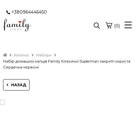
+380964446450
(0)
Каталог
Набори
Набір домашніх капців Family Класичні Superman закриті чорні та
Сердечка червоні
НАЗАД