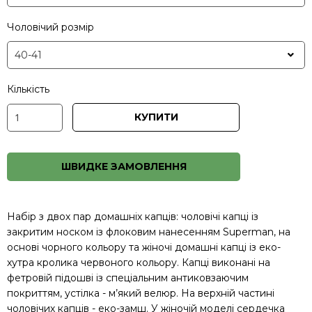
Чоловічий розмір
Кількість
КУПИТИ
ШВИДКЕ ЗАМОВЛЕННЯ
Набір з двох пар домашніх капців: чоловічі капці із
закритим носком із флоковим нанесенням Superman, на
основі чорного кольору та жіночі домашні капці із еко-
хутра кролика червоного кольору. Капці виконані на
фетровій підошві із спеціальним антиковзаючим
покриттям, устілка - м’який велюр. На верхній частині
чоловічих капців - еко-замш. У жіночій моделі сердечка