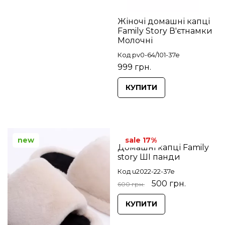
Жіночі домашні капці
Family Story В'єтнамки
Молочні
Код pv0-64/101-37e
999 грн.
КУПИТИ
new
sale 17%
Домашні капці Family
story ШІ панди
Код u2022-22-37e
500 грн.
600 грн.
КУПИТИ