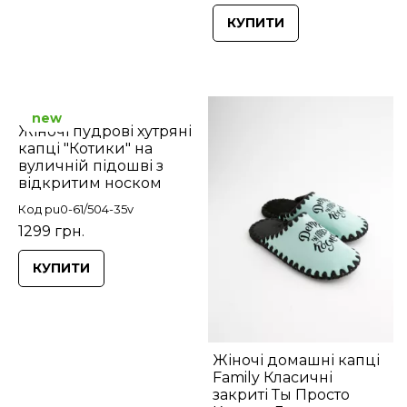
КУПИТИ
new
Жіночі пудрові хутряні
капці "Котики" на
вуличній підошві з
відкритим носком
Код pu0-61/504-35v
1299 грн.
КУПИТИ
Жіночі домашні капці
Family Класичні
закриті Ты Просто