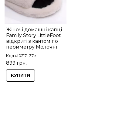
Жіночі домашні капці
Family Story LittleFoot
відкриті з кантом по
периметру Молочні
Код uf0217l-37e
899 грн.
КУПИТИ