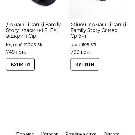
Домашні капці Family
Жіночі домашні капці
Story Класичні FLEX
Family Story Сяйво
відкриті Сірі
Срібні
Код pu0-21/203-31e
Код u1105-37f
749 грн.
799 грн.
КУПИТИ
КУПИТИ
Про нас
Каталог
Розмірна сітка
Оплата