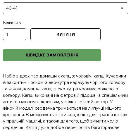
Кількість
КУПИТИ
ШВИДКЕ ЗАМОВЛЕННЯ
Набір з двох пар домашніх капців: чоловічі капці Кучерики
із закритим носком із еко-хутра каракуль чорного кольору
та жіночі домашні капці із еко-хутра кролика рожевого
кольору. Капці виконані на фетровій підошві із спеціальним
антиковзаючим покриттям, устілка - м’який велюр. У
жіночій моделі сердечка тримаються на липучці міцного
кріплення. Є можливість зняти сердечка для прання капців
у пральній машині, а також для того, щоб змінити колір
сердечок. Капці дуже добре переносять багаторазове