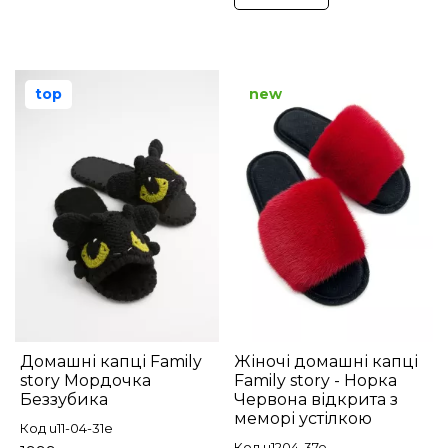
top
new
Домашні капці Family
Жіночі домашні капці
story Мордочка
Family story - Норка
Беззубика
Червона відкрита з
меморі устілкою
Код u11-04-31e
Код u1204-37e