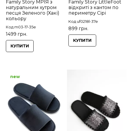
Family Story МРІЯ з
Family Story LittleFoot
натуральним хутром
відкриті з кантом по
песця Зеленого (Хакі)
периметру Сірі
кольору
Код uf0218l-37e
Код m03-17-35e
899 грн.
1499 грн.
КУПИТИ
КУПИТИ
new