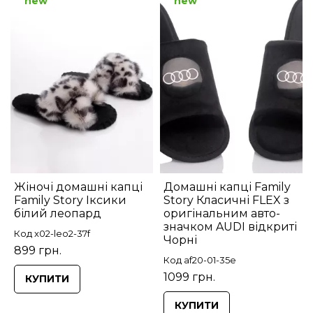
new
new
Жіночі домашні капці
Домашні капці Family
Family Story Іксики
Story Класичні FLEX з
білий леопард
оригінальним авто-
значком AUDI відкриті
Код x02-leo2-37f
Чорні
899 грн.
Код af20-01-35e
1099 грн.
КУПИТИ
КУПИТИ