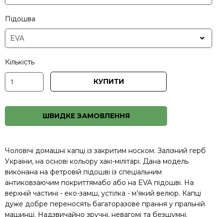
Підошва
Кількість
КУПИТИ
ШВИДКЕ ЗАМОВЛЕННЯ
Чоловічі домашні капці із закритим носком. Залізний герб
України, на основі кольору хакі-мілітарі. Дана модель
виконана на фетровій підошві із спеціальним
антиковзаючим покриттямабо або на EVA підошві. На
верхній частині - еко-замш, устілка - м’який велюр. Капці
дуже добре переносять багаторазове прання у пральній
машинці. Надзвичайно зручні, невагомі та безшумні.