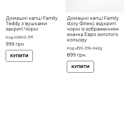
Домашні капці Family
Домашні капці Family
Teddy з вушками
story Флекс відкриті
закриті Чорні
чорні із зображенням
значка Евро золотого
Код n0903-37f
кольору
999 грн.
Код uf20-37e-042g
899 грн.
КУПИТИ
КУПИТИ