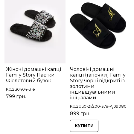
Жіночі домашні капці
Чоловічі домашні
Family Story Паєтки
капці (тапочки) Family
Фіолетовий бузок
Story чорні відкриті із
золотими
Код u0404-31е
індивідуальними
799 грн.
ініціалами
Код pu0-21/200-37e-Aj09080
899 грн.
КУПИТИ