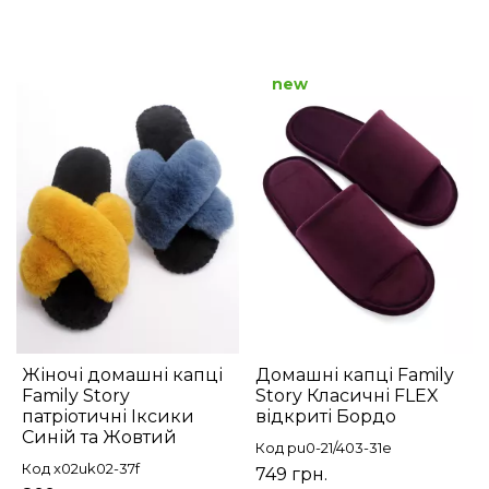
new
Жіночі домашні капці
Домашні капці Family
Family Story
Story Класичні FLEX
патріотичні Іксики
відкриті Бордо
Синій та Жовтий
Код pu0-21/403-31e
Код x02uk02-37f
749 грн.