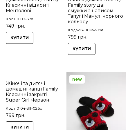
Класичні відкриті
Family story дві
Ментолові
смужки з написом
Тапулі Мамулі чорного
Код u0103-37e
кольору
749 грн.
Код w13-008w-37e
799 грн.
КУПИТИ
КУПИТИ
new
Жіночі та дитячі
домашні капці Family
Класичні закриті
Super Girl Червоні
Код n0104-31f-026b
799 грн.
КУПИТИ