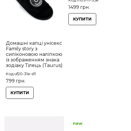
1499 грн.
КУПИТИ
Домашні капці унісекс
Family story з
силіконовою наліпкою
із зображенням знака
зодіаку Тілець (Taurus)
Код uf20-31e-s11
799 грн.
КУПИТИ
new