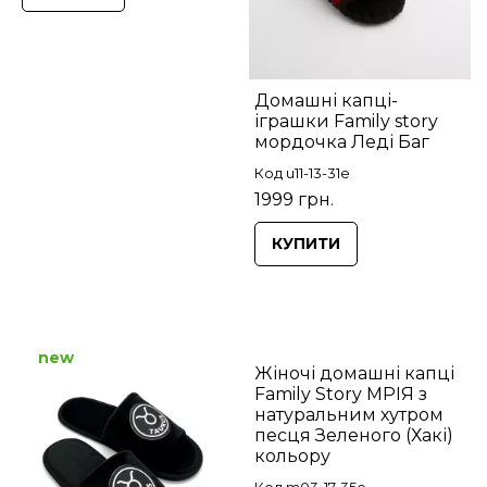
Домашні капці-
іграшки Family story
мордочка Леді Баг
Код u11-13-31e
1999 грн.
КУПИТИ
new
Жіночі домашні капці
Family Story МРІЯ з
натуральним хутром
песця Зеленого (Хакі)
кольору
Код m03-17-35e