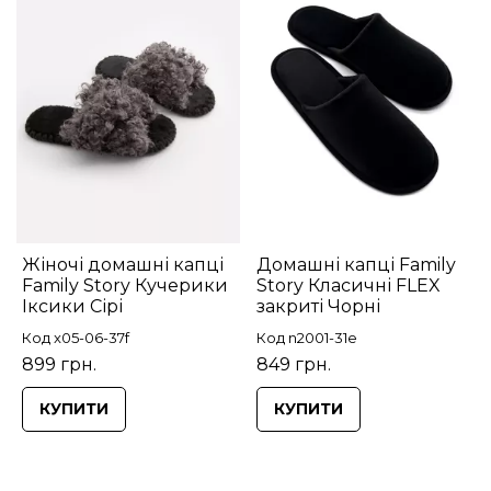
Жіночі домашні капці
Домашні капці Family
Family Story Кучерики
Story Класичні FLEX
Іксики Сірі
закриті Чорні
Код x05-06-37f
Код n2001-31e
899 грн.
849 грн.
КУПИТИ
КУПИТИ