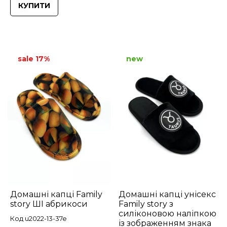
КУПИТИ
sale 17%
new
Домашні капці Family
Домашні капці унісекс
story ШІ абрикоси
Family story з
силіконовою наліпкою
Код u2022-13-37e
із зображенням знака