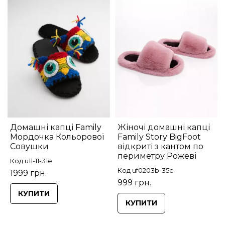
Домашні капці Family
Жіночі домашні капці
Мордочка Кольорової
Family Story BigFoot
Совушки
відкриті з кантом по
периметру Рожеві
Код u11-11-31e
Код uf0203b-35e
1999 грн.
999 грн.
КУПИТИ
КУПИТИ