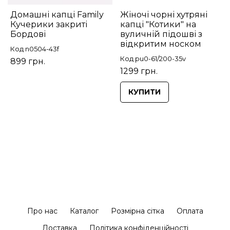
Домашні капці Family
Жіночі чорні хутряні
Кучерики закриті
капці "Котики" на
Бордові
вуличній підошві з
відкритим носком
Код n0504-43f
Код pu0-61/200-35v
899 грн.
1299 грн.
КУПИТИ
Про нас
Каталог
Розмірна сітка
Оплата
Доставка
Політика конфіденційності