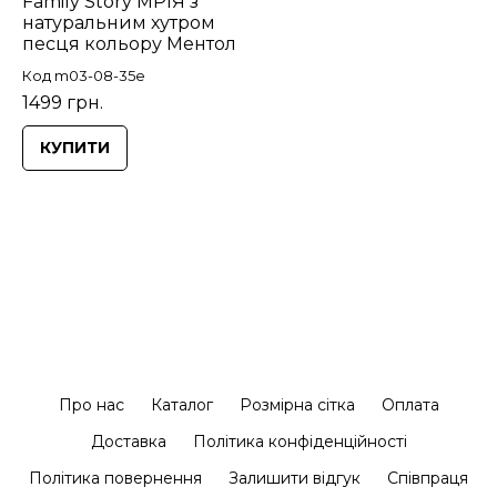
Family Story МРІЯ з
натуральним хутром
песця кольору Ментол
Код m03-08-35e
1499 грн.
КУПИТИ
Про нас
Каталог
Розмірна сітка
Оплата
Доставка
Політика конфіденційності
Політика повернення
Залишити відгук
Співпраця