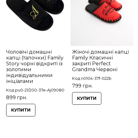
Чоловічі домашні
Жіночі домашні капці
капці (тапочки) Family
Family Класичні
Story чорні відкриті із
закриті Perfect
золотими
Grandma Червоні
індивідуальними
Код n0104-37f-022b
ініціалами
799 грн.
Код pu0-21/200-37e-Aj09080
899 грн.
КУПИТИ
КУПИТИ