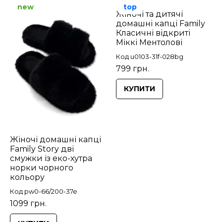
new
top
Жіночі та дитячі
домашні капці Family
Класичні відкриті
Міккі Ментолові
Код u0103-31f-028bg
799 грн.
КУПИТИ
Жіночі домашні капці
Family Story дві
смужки із еко-хутра
норки чорного
кольору
Код pw0-66/200-37e
1099 грн.