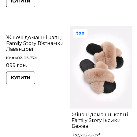
КУПИТИ
top
Жіночі домашні капці
Family Story В'єтнамки
Лавандові
Код v02-05-37e
899 грн.
КУПИТИ
Жіночі домашні капці
Family Story Іксики
Бежеві
Код x02-12-37f