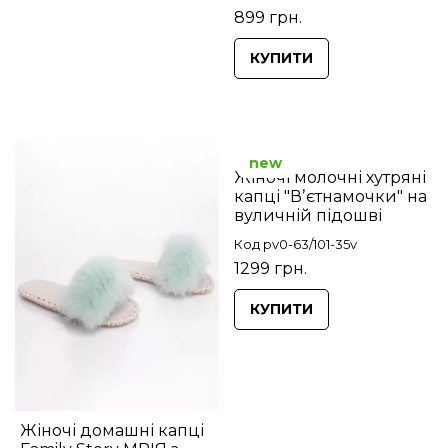
899 грн.
КУПИТИ
new
Жіночі молочні хутряні
капці "Вʼєтнамочки" на
вуличній підошві
Код pv0-63/101-35v
1299 грн.
КУПИТИ
Жіночі домашні капці