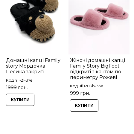
Домашні капці Family
Жіночі домашні капці
story Мордочка
Family Story BigFoot
Песика закриті
відкриті з кантом по
периметру Рожеві
Код n11-21-37e
Код uf0203b-35e
1999 грн.
999 грн.
КУПИТИ
КУПИТИ