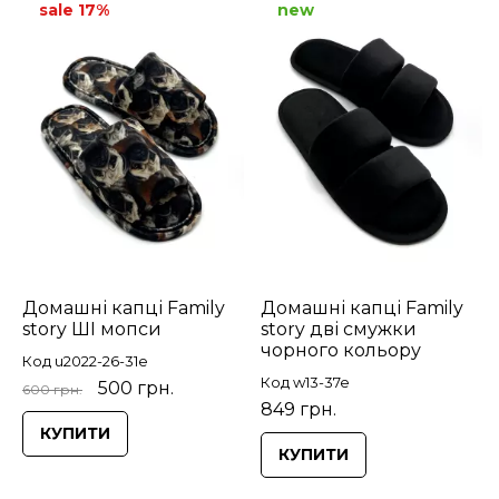
sale 17%
new
Домашні капці Family
Домашні капці Family
story ШІ мопси
story дві смужки
чорного кольору
Код u2022-26-31e
Код w13-37e
500 грн.
600 грн.
849 грн.
КУПИТИ
КУПИТИ