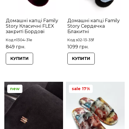
Домашні капці Family
Домашні капці Family
Story Класичні FLEX
Story Сердечка
закриті Бордові
Блакитні
Код n1304-31e
Код s02-13-35f
849 грн.
1099 грн.
КУПИТИ
КУПИТИ
new
sale 17%