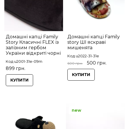
Домашні капці Family
Домашні капці Family
Story Класичні FLEX із
story ШІ яскраві
залізним гербом
мишенята
України відкриті чорні
Код u2022-31-31e
Код u2001-31e-09m
500 грн.
600 грн.
899 грн.
КУПИТИ
КУПИТИ
new