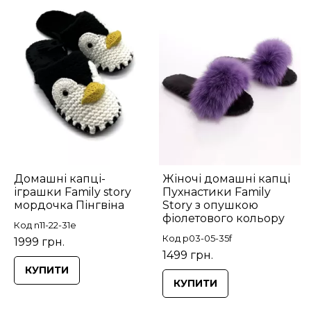
Домашні капці-
Жіночі домашні капці
іграшки Family story
Пухнастики Family
мордочка Пінгвіна
Story з опушкою
фіолетового кольору
Код n11-22-31e
Код p03-05-35f
1999 грн.
1499 грн.
КУПИТИ
КУПИТИ