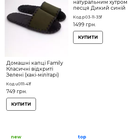
натуральним хутром
песця Дикий синій
Код p03-11-35f
1499 грн.
КУПИТИ
Домашні капці Family
Класичні відкриті
Зелені (хакі-мілітарі)
Код u0111-41f
749 грн.
КУПИТИ
new
top