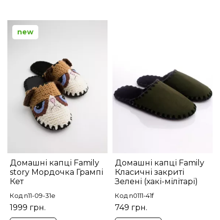
new
Домашні капці Family
Домашні капці Family
story Мордочка Грампі
Класичні закриті
Кет
Зелені (хакі-мілітарі)
Код n11-09-31e
Код n0111-41f
1999 грн.
749 грн.