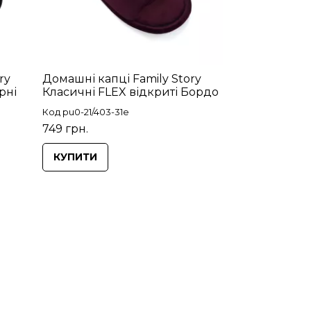
ry
Домашні капці Family Story
рні
Класичні FLEX відкриті Бордо
Код pu0-21/403-31e
749 грн.
КУПИТИ