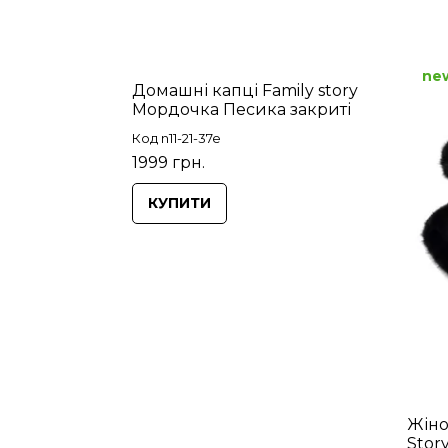
ne
Домашні капці Family story
Мордочка Песика закриті
Код n11-21-37e
1999 грн.
КУПИТИ
Жіно
Stor