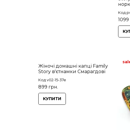
норк
Код p
1099
КУ
sal
Жіночі домашні капці Family
Story в'єтнамки Смарагдові
Код v02-15-37e
899 грн.
КУПИТИ