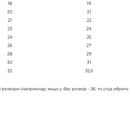
18
19
20
21
21
22
23
24
24
25
26
27
28
29
30
31
32
32,5
розміри (наприклад: якщо у Вас розмір - 36, то слід обрати 