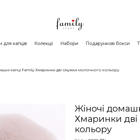
и для капців
Колекції
Набори
Подарункові бокси
Т
машні капці Family Хмаринки дві смужки молочного кольору
Жіночі домашн
Хмаринки дві
кольору