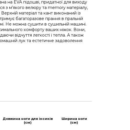
на на EVA підошві, придатної для виходу
ься з м’якого велюру та memory матеріалу,
 Верхній матеріал та кант виконаний із
итримує багаторазове прання в пральній
мі. Не можна сушити в сушильній машині.
симального комфорту ваших ніжок. Вони,
даючи відчуття легкості і тепла. А також
омашній лук та естетичне задоволення
Довжина ноги для іксиків
Ширина ноги
(см)
(см)