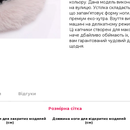
кольору. Дана модель викона
на вулицю. Устілка складаєт
що запам’ятовує форму ноги.
преміум еко-хутра. Взуття в
машині на делікатному режи
Ці капчики створені для мак
наче дбайливо обіймають їх, 
вам гарантований чудовий д
щодня.
и
Відгуки
Розмірна сітка
и для закритих моделей
Довжина ноги для відкритих моделей
(см)
(см)