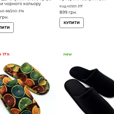
и чорного кольору
Код n0501-37f
w0-66/200-37e
899 грн.
 грн.
КУПИТИ
ПИТИ
e 17%
new