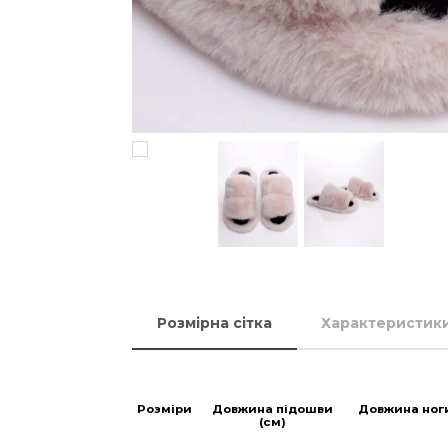
Розмірна сітка
Характеристик
Розміри
Довжина підошви
Довжина ног
(см)