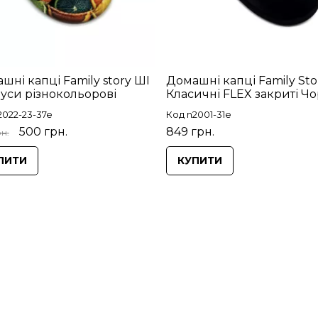
шні капці Family story ШІ
Домашні капці Family Sto
уси різнокольорові
Класичні FLEX закриті Чо
2022-23-37e
Код n2001-31e
500 грн.
849 грн.
н.
ПИТИ
КУПИТИ