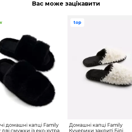
Вас може зацікавити
w
top
чі домашні капці Family
Домашні капці Family
y дві смужки із еко-хутра
Кучерики закриті Білі