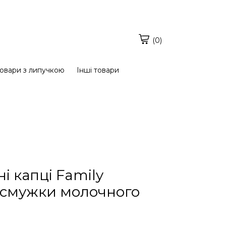
(0)
овари з липучкою
Інші товари
і капці Family
 смужки молочного