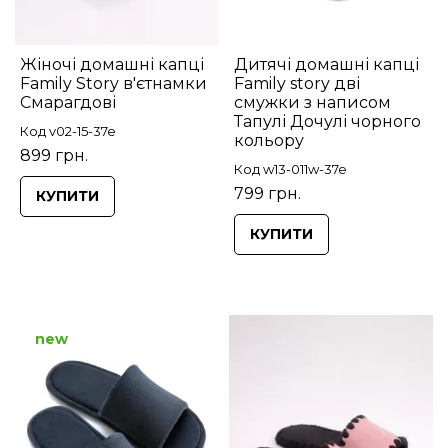
Жіночі домашні капці
Дитячі домашні капці
Family Story в'єтнамки
Family story дві
Смарагдові
смужки з написом
Тапулі Дочулі чорного
Код v02-15-37e
кольору
899 грн.
Код w13-011w-37e
799 грн.
КУПИТИ
КУПИТИ
new