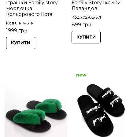
іграшки Family story
Family Story Іксики
мордочка
Лавандові
Кольорового Кота
Код x02-05-37f
Код u11-14-31e
899 грн.
1999 грн.
КУПИТИ
КУПИТИ
new