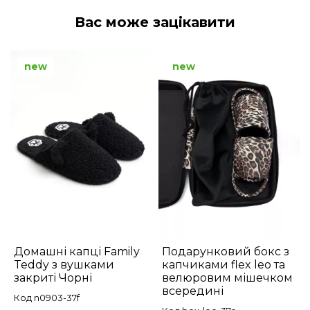
Вас може зацікавити
new
new
Домашні капці Family
Подарунковий бокс з
Teddy з вушками
капчиками flex leo та
закриті Чорні
велюровим мішечком
всередині
Код n0903-37f