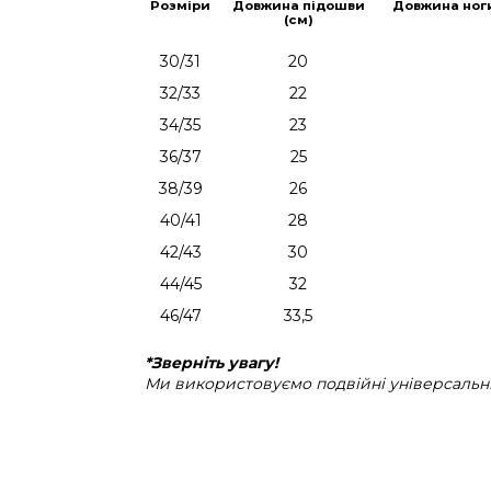
Розміри
Довжина підошви
Довжина ног
(см)
30/31
20
32/33
22
34/35
23
36/37
25
38/39
26
40/41
28
42/43
30
44/45
32
46/47
33,5
*Зверніть увагу!
Ми використовуємо подвійні універсальні 