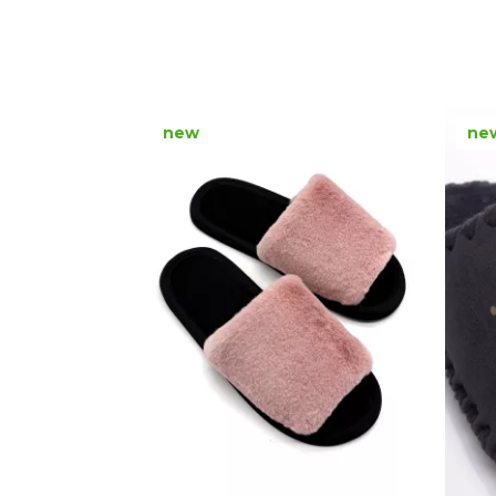
new
ne