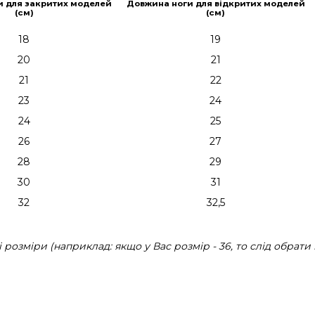
и для закритих моделей
Довжина ноги для відкритих моделей
(см)
(см)
18
19
20
21
21
22
23
24
24
25
26
27
28
29
30
31
32
32,5
розміри (наприклад: якщо у Вас розмір - 36, то слід обрати 