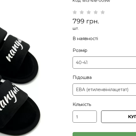
Код: w13-41e-009w
799 грн.
шт.
В наявності
Розмір
Підошва
Кількість
КУ