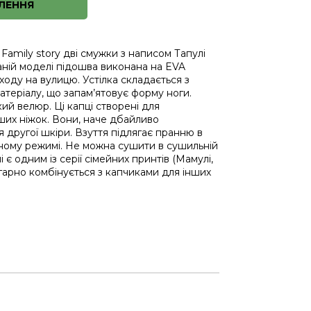
ЛЕННЯ
Family story дві смужки з написом Тапулі
аній моделі підошва виконана на EVA
ходу на вулицю. Устілка складається з
теріалу, що запам’ятовує форму ноги.
кий велюр. Ці капці створені для
их ніжок. Вони, наче дбайливо
я другої шкіри. Взуття підлягає пранню в
тному режимі. Не можна сушити в сушильній
 є одним із серії сімейних принтів (Мамулі,
у гарно комбінується з капчиками для інших