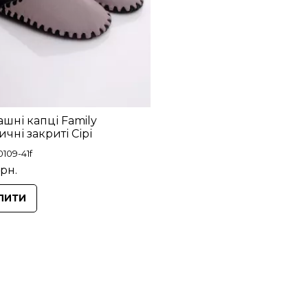
шні капці Family
ичні закриті Сірі
109-41f
грн.
ПИТИ