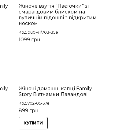
ily
Жіноче взуття "Паєточки" зі
смарагдовим блиском на
вуличній підошві з відкритим
носком
Код pu0-41/703-35e
1099 грн.
ily
Жіночі домашні капці Family
Story В'єтнамки Лавандові
Код v02-05-37e
899 грн.
КУПИТИ