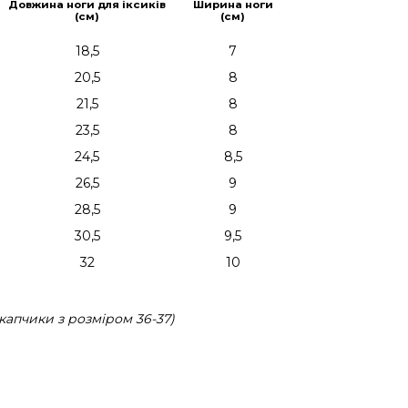
Довжина ноги для іксиків
Ширина ноги
(см)
(см)
18,5
7
20,5
8
21,5
8
23,5
8
24,5
8,5
26,5
9
28,5
9
30,5
9,5
32
10
капчики з розміром 36-37)