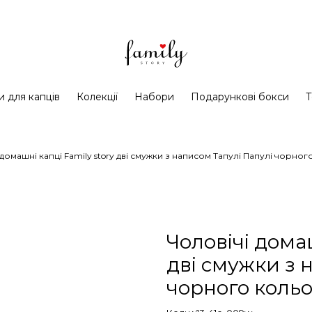
и для капців
Колекції
Набори
Подарункові бокси
Т
 домашні капці Family story дві смужки з написом Тапулі Папулі чорно
Чоловічі домаш
дві смужки з 
чорного коль