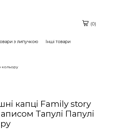
(0)
овари з липучкою
Інші товари
го кольору
ні капці Family story
написом Тапулі Папулі
ору