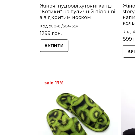
Жіночі пудрові хутряні капці
Жіно
"Котики" на вуличній підошві
stor
з відкритим носком
напи
коль
Код pu0-61/504-35v
Код n
1299 грн.
899 
КУПИТИ
КУ
sale 17%