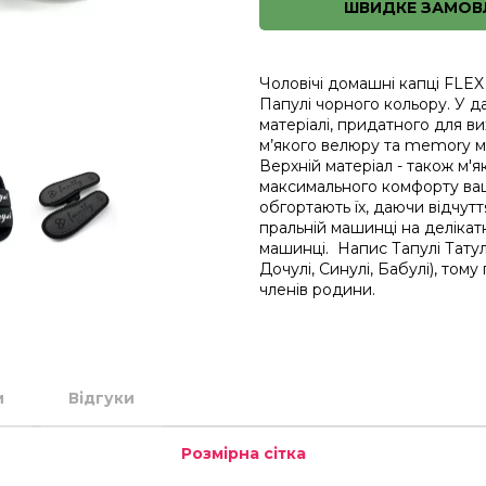
ШВИДКЕ ЗАМОВ
Чоловічі домашні капці FLEX 
Папулі чорного кольору. У д
матеріалі, придатного для ви
м’якого велюру та memory ма
Верхній матеріал - також м'я
максимального комфорту ваш
обгортають їх, даючи відчутт
пральній машинці на деліка
машинці. Напис Тапулі Татулі
Дочулі, Синулі, Бабулі), том
членів родини.
и
Відгуки
Розмірна сітка