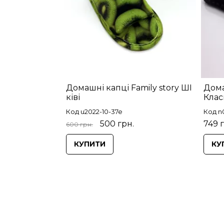
Домашні капці Family story ШІ
Дома
ківі
Клас
Код u2022-10-37e
Код n0
500 грн.
749 
600 грн.
КУПИТИ
КУ