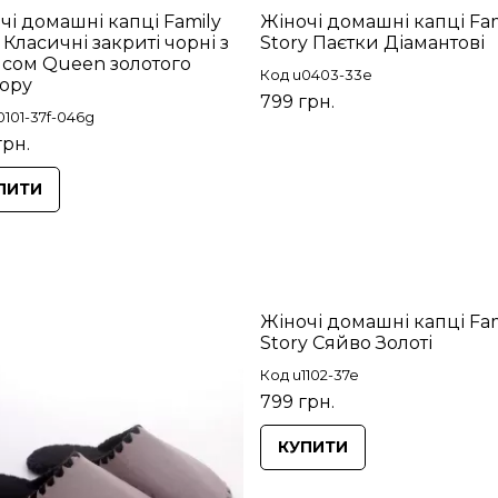
чі домашні капці Family
Жіночі домашні капці Fam
y Класичні закриті чорні з
Story Паєтки Діамантові
сом Queen золотого
Код u0403-33e
ору
799 грн.
0101-37f-046g
грн.
ПИТИ
Жіночі домашні капці Fam
Story Сяйво Золоті
Код u1102-37e
799 грн.
КУПИТИ