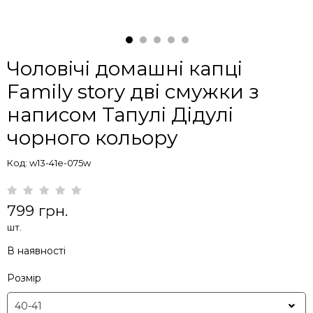
Чоловічі домашні капці
Family story дві смужки з
написом Тапулі Дідулі
чорного кольору
Код: w13-41e-075w
799 грн.
шт.
В наявності
Розмір