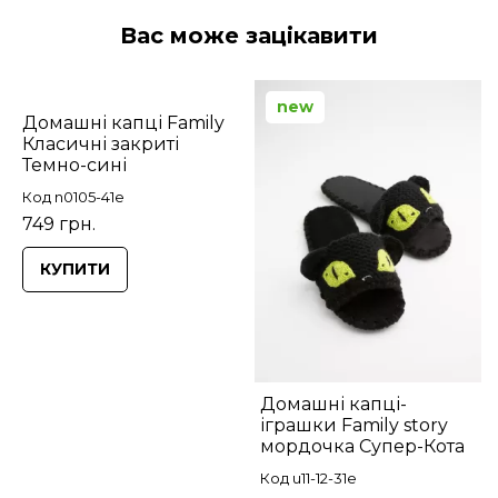
Вас може зацікавити
new
Домашні капці Family
Класичні закриті
Темно-сині
Код n0105-41e
749 грн.
КУПИТИ
Домашні капці-
іграшки Family story
мордочка Супер-Кота
Код u11-12-31e