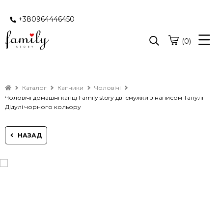
+380964446450
(0)
Каталог
Капчики
Чоловічі
Чоловічі домашні капці Family story дві смужки з написом Тапулі
Дідулі чорного кольору
НАЗАД