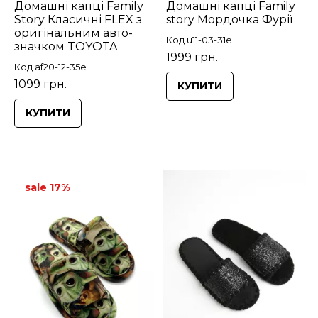
Домашні капці Family
Домашні капці Family
Story Класичні FLEX з
story Мордочка Фурії
оригінальним авто-
Код u11-03-31e
значком TOYOTA
1999 грн.
Код af20-12-35e
1099 грн.
КУПИТИ
КУПИТИ
sale 17%