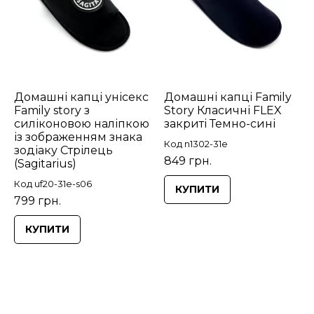
Домашні капці унісекс
Домашні капці Family
Family story з
Story Класичні FLEX
силіконовою наліпкою
закриті Темно-сині
із зображенням знака
Код n1302-31e
зодіаку Стрілець
849 грн.
(Sagitarius)
Код uf20-31e-s06
КУПИТИ
799 грн.
КУПИТИ