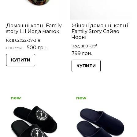
Домашні капці Family
Жіночі домашні капці
story ШІ Йода малюк
Family Story Сяйво
Чорні
Код u2022-37-31e
Код u1101-35f
500 грн.
600 грн.
799 грн.
КУПИТИ
КУПИТИ
new
new