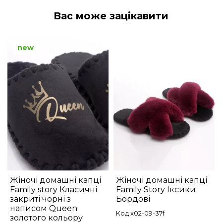
Вас може зацікавити
new
Жіночі домашні капці
Жіночі домашні капці
Family story Класичні
Family Story Іксики
закриті чорні з
Бордові
написом Queen
Код x02-09-37f
золотого кольору