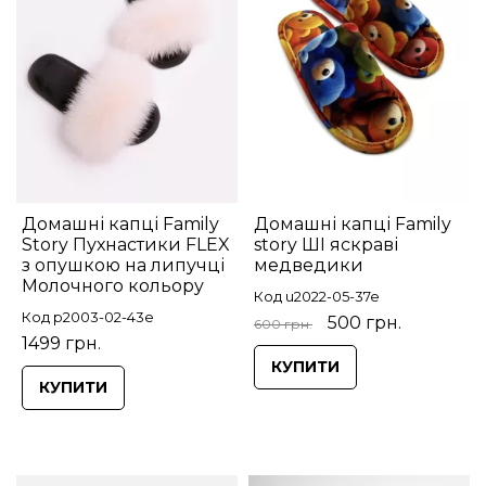
Домашні капці Family
Домашні капці Family
Story Пухнастики FLEX
story ШІ яскраві
з опушкою на липучці
медведики
Молочного кольору
Код u2022-05-37e
Код p2003-02-43e
500 грн.
600 грн.
1499 грн.
КУПИТИ
КУПИТИ