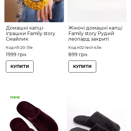
Домашні капці-
Жіночі домашні капці
іграшки Family story
Family story Рудий
Смайлик
леопард закриті
Код n11-20-31e
Код n02-leo1-43e
1999 грн.
899 грн.
КУПИТИ
КУПИТИ
new