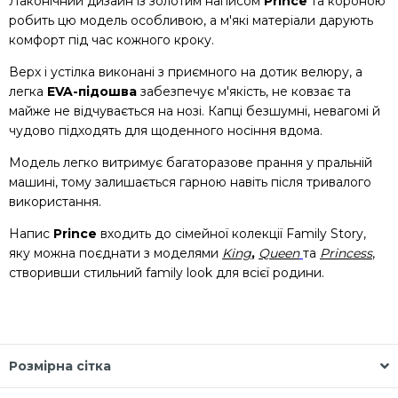
Лаконічний дизайн із золотим написом
Prince
та короною
робить цю модель особливою, а м'які матеріали дарують
комфорт під час кожного кроку.
Верх і устілка виконані з приємного на дотик велюру, а
легка
EVA-підошва
забезпечує м'якість, не ковзає та
майже не відчувається на нозі. Капці безшумні, невагомі й
чудово підходять для щоденного носіння вдома.
Модель легко витримує багаторазове прання у пральній
машині, тому залишається гарною навіть після тривалого
використання.
Напис
Prince
входить до сімейної колекції Family Story,
яку можна поєднати з моделями
King
,
Queen
та
Princess
,
створивши стильний family look для всієї родини.
Розмірна сітка