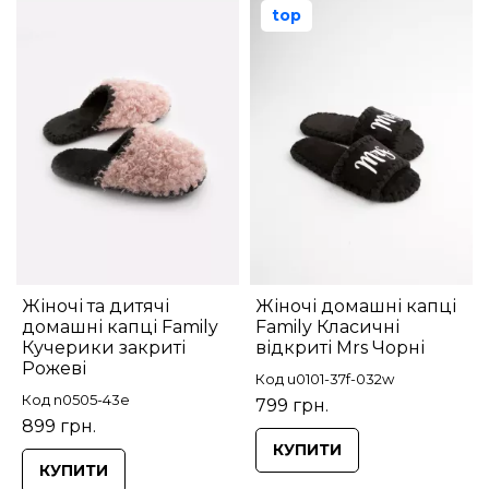
top
Жіночі та дитячі
Жіночі домашні капці
домашні капці Family
Family Класичні
Кучерики закриті
відкриті Mrs Чорні
Рожеві
Код u0101-37f-032w
Код n0505-43e
799 грн.
899 грн.
КУПИТИ
КУПИТИ