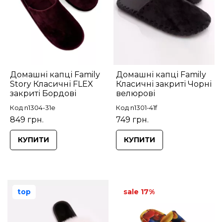
Домашні капці Family
Домашні капці Family
Story Класичні FLEX
Класичні закриті Чорні
закриті Бордові
велюрові
Код n1304-31e
Код n1301-41f
849 грн.
749 грн.
КУПИТИ
КУПИТИ
top
sale 17%