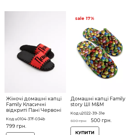
sale 17%
Жіночі домашні капці
Домашні капці Family
Family Класичні
story ШІ М&М
відкриті Пані Червоні
Код u2022-39-31e
Код u0104-37f-034b
500 грн.
600 грн.
799 грн.
КУПИТИ