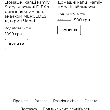
Домашні капці Family
Домашні капці Family
Story Класичні FLEX з
story ШІ абрикоси
оригінальним авто-
Код u2022-13-37e
значком MERCEDES
500 грн.
600 грн.
відкриті Чорні
Код af20-05-35e
КУПИТИ
1099 грн.
КУПИТИ
Про нас
Каталог
Розмірна сітка
Оплата
Доставка
Політика конфіденційності