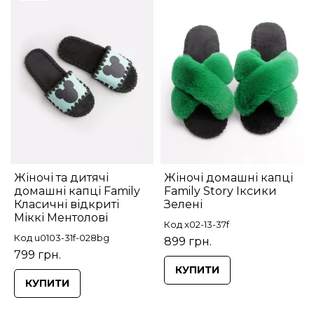
Жіночі та дитячі
Жіночі домашні капці
домашні капці Family
Family Story Іксики
Класичні відкриті
Зелені
Міккі Ментолові
Код x02-13-37f
Код u0103-31f-028bg
899 грн.
799 грн.
КУПИТИ
КУПИТИ