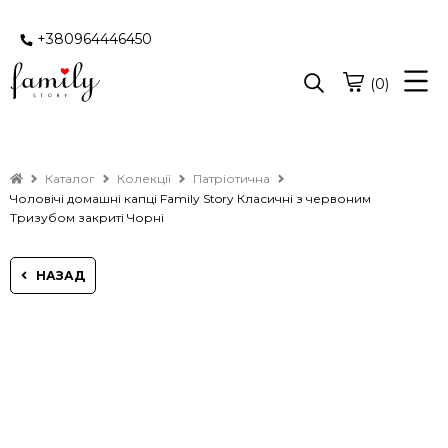
+380964446450
(0)
Каталог
Колекції
Патріотична
Чоловічі домашні капці Family Story Класичні з червоним
Тризубом закриті Чорні
НАЗАД