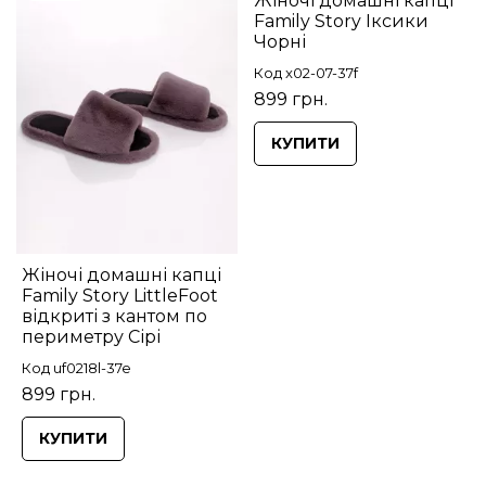
Жіночі домашні капці
Family Story Іксики
Чорні
Код x02-07-37f
899 грн.
КУПИТИ
Жіночі домашні капці
Family Story LittleFoot
відкриті з кантом по
периметру Сірі
Код uf0218l-37e
899 грн.
КУПИТИ