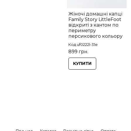
Жіночі домашні капці
Family Story LittleFoot
відкриті з кантом по
периметру
персикового кольору
Код uf0222l-31e
899 грн.
КУПИТИ