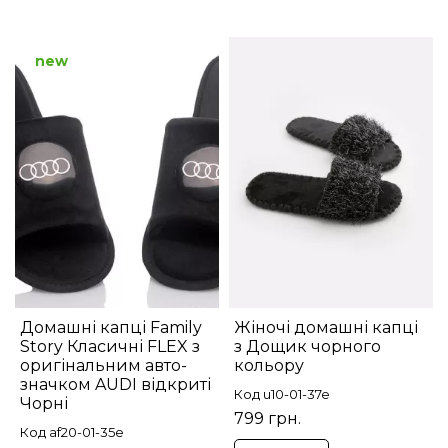
new
Домашні капці Family
Жіночі домашні капці
Story Класичні FLEX з
з Дощик чорного
оригінальним авто-
кольору
значком AUDI відкриті
Код u10-01-37e
Чорні
799 грн.
Код af20-01-35e