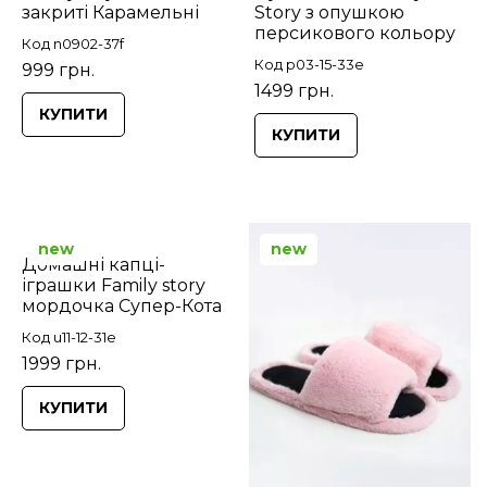
закриті Карамельні
Story з опушкою
персикового кольору
Код n0902-37f
Код p03-15-33e
999 грн.
1499 грн.
КУПИТИ
КУПИТИ
new
new
Домашні капці-
іграшки Family story
мордочка Супер-Кота
Код u11-12-31e
1999 грн.
КУПИТИ