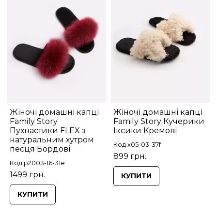
Жіночі домашні капці
Жіночі домашні капці
Family Story
Family Story Кучерики
Пухнастики FLEX з
Іксики Кремові
натуральним хутром
Код x05-03-37f
песця Бордові
899 грн.
Код p2003-16-31e
1499 грн.
КУПИТИ
КУПИТИ