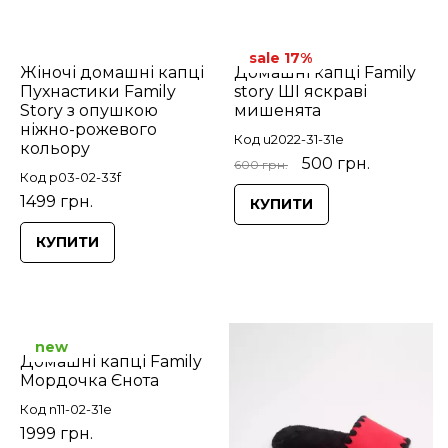
sale 17%
Жіночі домашні капці
Домашні капці Family
Пухнастики Family
story ШІ яскраві
Story з опушкою
мишенята
ніжно-рожевого
Код u2022-31-31e
кольору
500 грн.
600 грн.
Код p03-02-33f
1499 грн.
КУПИТИ
КУПИТИ
new
Домашні капці Family
Мордочка Єнота
Код n11-02-31e
1999 грн.