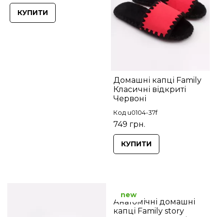
КУПИТИ
Домашні капці Family
Класичні відкриті
Червоні
Код u0104-37f
749 грн.
КУПИТИ
new
Анатомічні домашні
капці Family story