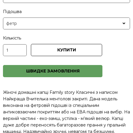
Підошва
Кількість
КУПИТИ
ШВИДКЕ ЗАМОВЛЕННЯ
Жіночі домашні капці Family story Класичні з написом
Найкраща Вчителька ментолові закриті. Дана модель
виконана на фетровій підошві із спеціальним
антиковзаючим покриттям або на ЕВА підошві на вибір. На
верхній частині - еко-замш, устілка - м’який велюр. Капці
дуже добре переносять багаторазове прання у пральній
машинці. Надзвичайно зручні, невагомі та безшумні.