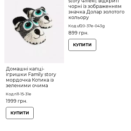
story Флекс відкриті
чорні із зображенням
значка Долар золотого
кольору
Код uf20-37e-043g
899 грн.
КУПИТИ
Домашні капці-
ігришки Family story
мордочка Котика із
зеленими очима
Код n11-15-31e
1999 грн.
КУПИТИ