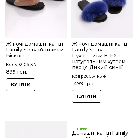
Жіночі домашні капці
Жіночі домашні капці
Family Story в'єтнамки
Family Story
Бісквітові
Пухнастики FLEX з
натуральним хутром
Код v02-06-37e
песця Дикий синій
899 грн.
Код p2003-11-31e
1499 грн.
КУПИТИ
КУПИТИ
new
Домашні капці Family