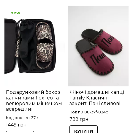
new
Подарунковий бокс з
Жіночі домашні капці
капчиками flex leo та
Family Класичні
велюровим мішечком
закриті Пані сливові
всередині
Код n0108-37f-034b
Код box-leo-37e
799 грн.
1449 грн.
КУПИТИ