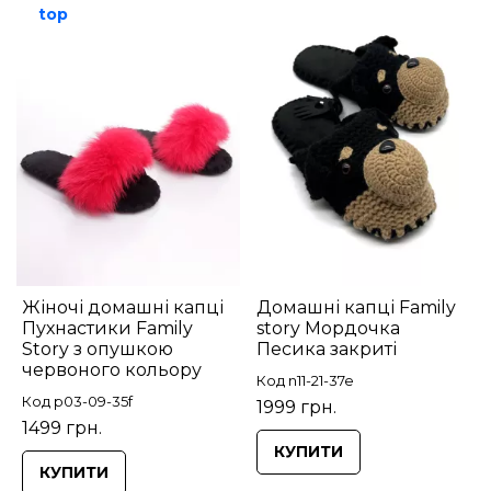
top
Жіночі домашні капці
Домашні капці Family
Пухнастики Family
story Мордочка
Story з опушкою
Песика закриті
червоного кольору
Код n11-21-37e
Код p03-09-35f
1999 грн.
1499 грн.
КУПИТИ
КУПИТИ