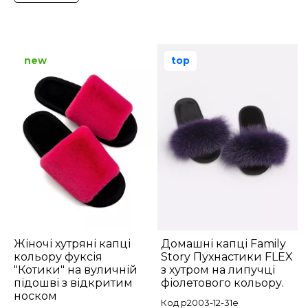
new
top
Жіночі хутряні капці
Домашні капці Family
кольору фуксія
Story Пухнастики FLEX
"Котики" на вуличній
з хутром на липучці
підошві з відкритим
фіолетового кольору.
носком
Код p2003-12-31e