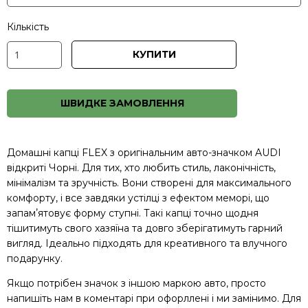
Кількість
КУПИТИ
ШВИДКЕ ЗАМОВЛЕННЯ
Домашні капці FLEX з оригінальним авто-значком AUDI
відкриті Чорні. Для тих, хто любить стиль, лаконічність,
мінімалізм та зручність. Вони створені для максимального
комфорту, і все завдяки устілці з ефектом меморі, що
запамʼятовує форму ступні. Такі капці точно щодня
тішитимуть свого хазяїна та довго зберігатимуть гарний
вигляд. Ідеально підходять для креативного та влучного
подарунку.
Якщо потрібен значок з іншою маркою авто, просто
напишіть нам в коментарі при офорллені і ми замінимо. Для