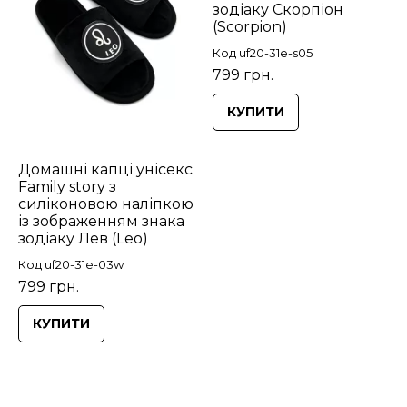
зодіаку Скорпіон
(Scorpion)
Код uf20-31e-s05
799 грн.
КУПИТИ
Домашні капці унісекс
Family story з
силіконовою наліпкою
із зображенням знака
зодіаку Лев (Leo)
Код uf20-31e-03w
799 грн.
КУПИТИ