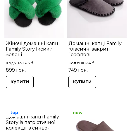
Жіночі домашні капці
Домашні капці Family
Family Story Іксики
Класичні закриті
Зелені
Графітові
Код x02-13-37f
Код n0107-41f
899 грн.
749 грн.
КУПИТИ
КУПИТИ
top
new
Домашні капці Family
Story із патріотичної
колекції із синьо-