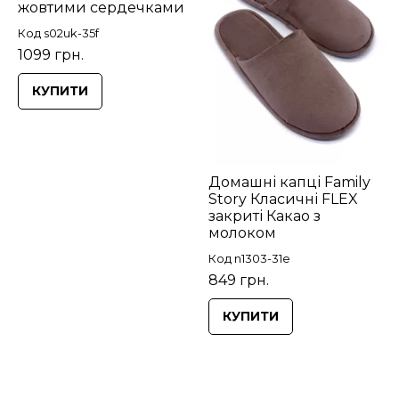
жовтими сердечками
Код s02uk-35f
1099 грн.
КУПИТИ
Домашні капці Family
Story Класичні FLEX
закриті Какао з
молоком
Код n1303-31e
849 грн.
КУПИТИ