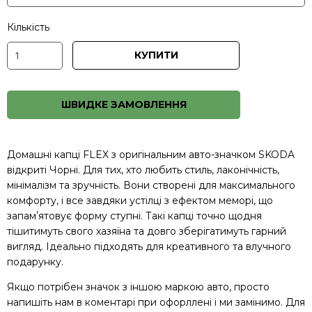
Кількість
КУПИТИ
ШВИДКЕ ЗАМОВЛЕННЯ
Домашні капці FLEX з оригінальним авто-значком SKODA
відкриті Чорні. Для тих, хто любить стиль, лаконічність,
мінімалізм та зручність. Вони створені для максимального
комфорту, і все завдяки устілці з ефектом меморі, що
запамʼятовує форму ступні. Такі капці точно щодня
тішитимуть свого хазяїна та довго зберігатимуть гарний
вигляд. Ідеально підходять для креативного та влучного
подарунку.
Якщо потрібен значок з іншою маркою авто, просто
напишіть нам в коментарі при офорллені і ми замінимо. Для