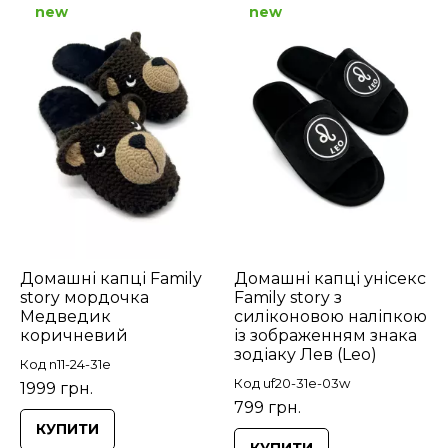
new
new
Домашні капці Family
Домашні капці унісекс
story мордочка
Family story з
Медведик
силіконовою наліпкою
коричневий
із зображенням знака
зодіаку Лев (Leo)
Код n11-24-31e
Код uf20-31e-03w
1999 грн.
799 грн.
КУПИТИ