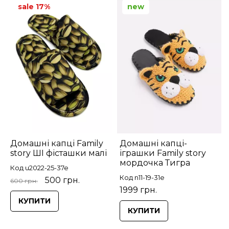
sale 17%
new
Домашні капці Family
Домашні капці-
story ШІ фісташки малі
іграшки Family story
мордочка Тигра
Код u2022-25-37e
Код n11-19-31e
500 грн.
600 грн.
1999 грн.
КУПИТИ
КУПИТИ