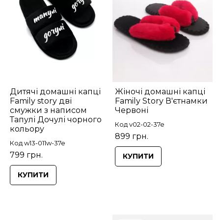
Дитячі домашні капці
Жіночі домашні капці
Family story дві
Family Story В'єтнамки
смужки з написом
Червоні
Тапулі Дочулі чорного
Код v02-02-37e
кольору
899 грн.
Код w13-011w-37e
799 грн.
КУПИТИ
КУПИТИ