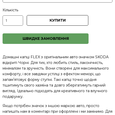
Кількість
КУПИТИ
ШВИДКЕ ЗАМОВЛЕННЯ
Домашні капці FLEX з оригінальним авто-значком SKODA
відкриті Чорні. Для тих, хто любить стиль, лаконічність,
мінімалізм та зручність. Вони створені для максимального
комфорту, і все завдяки устілці з ефектом меморі, що
запамʼятовує форму ступні. Такі капці точно щодня
тішитимуть свого хазяїна та довго зберігатимуть гарний
вигляд. Ідеально підходять для креативного та влучного
подарунку.
Якщо потрібен значок з іншою маркою авто, просто
напишіть нам в коментарі при офорллені і ми замінимо. Для