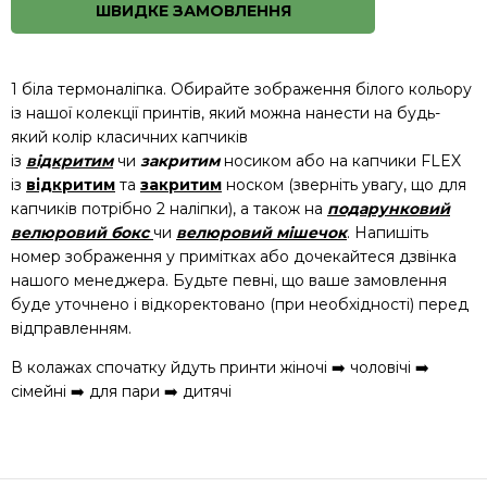
ШВИДКЕ ЗАМОВЛЕННЯ
1 біла термоналіпка. Обирайте зображення білого кольору
із нашої колекції принтів, який можна нанести на будь-
який колір класичних капчиків
із
відкритим
чи
закритим
носиком або на капчики FLEX
із
відкритим
та
закритим
носком (зверніть увагу, що для
капчиків потрібно 2 наліпки), а також на
подарунковий
велюровий бокс
чи
велюровий мішечок
. Напишіть
номер зображення у примітках або дочекайтеся дзвінка
нашого менеджера. Будьте певні, що ваше замовлення
буде уточнено і відкоректовано (при необхідності) перед
відправленням.
В колажах спочатку йдуть принти жіночі ➡️ чоловічі ➡️
сімейні ➡️ для пари ➡️ дитячі