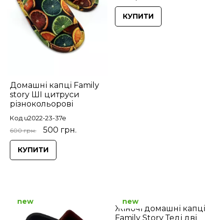
КУПИТИ
Домашні капці Family
story ШІ цитруси
різнокольорові
Код u2022-23-37e
500 грн.
600 грн.
КУПИТИ
new
new
Жіночі домашні капці
Family Story Теді дві