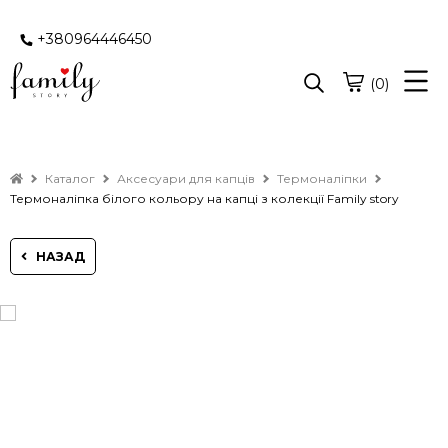
+380964446450
(0)
Каталог
Аксесуари для капців
Термоналіпки
Термоналіпка білого кольору на капці з колекції Family story
НАЗАД