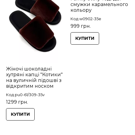
смужки карамельного
кольору
Код w0902-35e
999 грн.
КУПИТИ
Жіночі шоколадні
хутряні капці "Котики"
на вуличній підошві з
відкритим носком
Код pu0-61/309-35v
1299 грн.
КУПИТИ