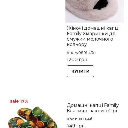
Жіночі домашні капці
Family Хмаринки дві
смужки молочного
кольору
Код w0801-43e
1200 грн.
КУПИТИ
sale 17%
Домашні капці Family
Класичні закриті Сірі
Код n0109-41f
749 грн.