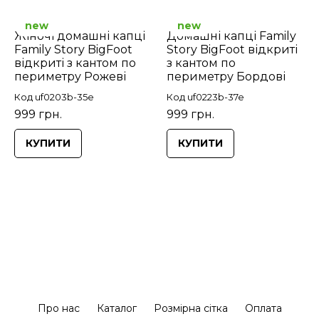
new
new
Жіночі домашні капці
Домашні капці Family
Family Story BigFoot
Story BigFoot відкриті
відкриті з кантом по
з кантом по
периметру Рожеві
периметру Бордові
Код uf0203b-35e
Код uf0223b-37e
999 грн.
999 грн.
КУПИТИ
КУПИТИ
Про нас
Каталог
Розмірна сітка
Оплата