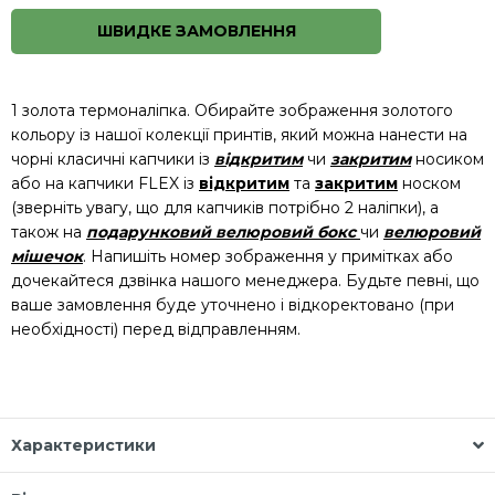
ШВИДКЕ ЗАМОВЛЕННЯ
1 золота термоналіпка. Обирайте зображення золотого
кольору із нашої колекції принтів, який можна нанести на
чорні класичні капчики із
відкритим
чи
закритим
носиком
або на капчики FLEX із
відкритим
та
закритим
носком
(зверніть увагу, що для капчиків потрібно 2 наліпки), а
також на
подарунковий велюровий бокс
чи
велюровий
мішечок
. Напишіть номер зображення у примітках або
дочекайтеся дзвінка нашого менеджера. Будьте певні, що
ваше замовлення буде уточнено і відкоректовано (при
необхідності) перед відправленням.
Характеристики