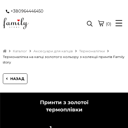
+380964446450
(0)
Каталог
Аксесуари для капців
Термоналіпки
Термоналіпка на капці золотого кольору з колекції принтів Family
story
НАЗАД