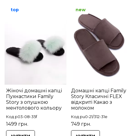
top
new
Жіночі домашні капці
Домашні капці Family
Пухнастики Family
Story Класичні FLEX
Story з опушкою
відкриті Какао з
ментолового кольору
молоком
Код p03-08-35f
Код pu0-21/312-31e
1499 грн.
749 грн.