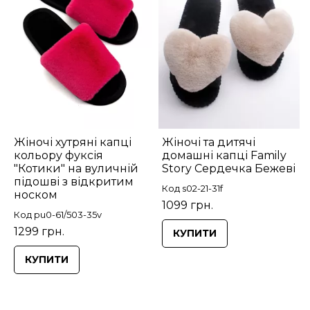
Жіночі хутряні капці
Жіночі та дитячі
кольору фуксія
домашні капці Family
"Котики" на вуличній
Story Сердечка Бежеві
підошві з відкритим
Код s02-21-31f
носком
1099 грн.
Код pu0-61/503-35v
1299 грн.
КУПИТИ
КУПИТИ