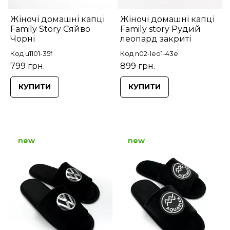
Жіночі домашні капці
Жіночі домашні капці
Family Story Сяйво
Family story Рудий
Чорні
леопард закриті
Код u1101-35f
Код n02-leo1-43e
799 грн.
899 грн.
КУПИТИ
КУПИТИ
new
new