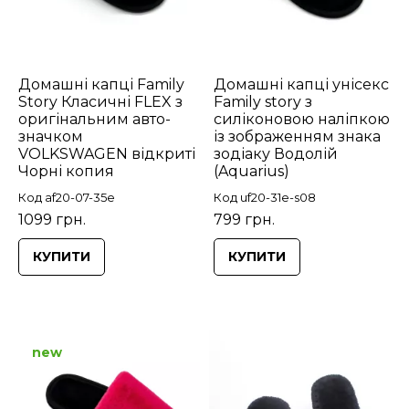
Домашні капці Family
Домашні капці унісекс
Story Класичні FLEX з
Family story з
оригінальним авто-
силіконовою наліпкою
значком
із зображенням знака
VOLKSWAGEN відкриті
зодіаку Водолій
Чорні копия
(Aquarius)
Код af20-07-35e
Код uf20-31e-s08
1099 грн.
799 грн.
КУПИТИ
КУПИТИ
new