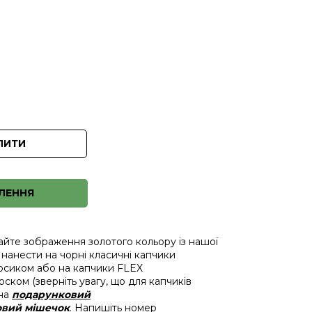
ПИТИ
ЛЕННЯ
айте зображення золотого кольору із нашої
 нанести на чорні класичні капчики
осиком або на капчики FLEX
ском (зверніть увагу, що для капчиків
 на
подарунковий
вий мішечок
. Напишіть номер