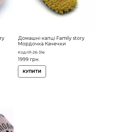
ry
Домашні капці Family story
Мордочка Качечки
Код n11-26-31e
1999 грн.
КУПИТИ