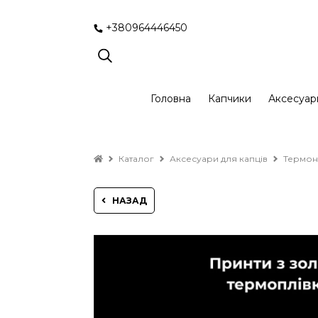
+380964446450
Головна
Капчики
Аксесуар
Каталог
Аксесуари для капців
Термон
НАЗАД