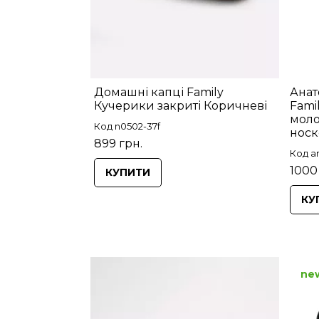
Домашні капці Family
Анат
Кучерики закриті Коричневі
Fami
моло
Код n0502-37f
нос
899 грн.
Код an
1000
КУПИТИ
КУ
ne