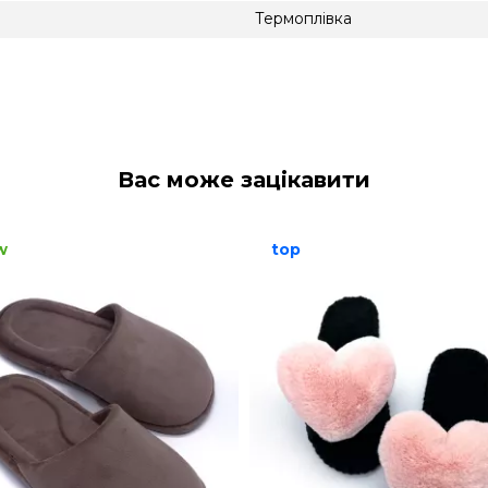
Термоплівка
Вас може зацікавити
w
top