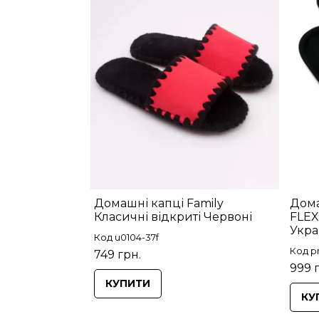
Домашні капці Family
Дома
Класичні відкриті Червоні
FLEX
Укра
Код u0104-37f
Код p
749 грн.
999 
КУПИТИ
КУ