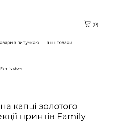
(0)
овари з липучкою
Інші товари
Family story
на капці золотого
кції принтів Family