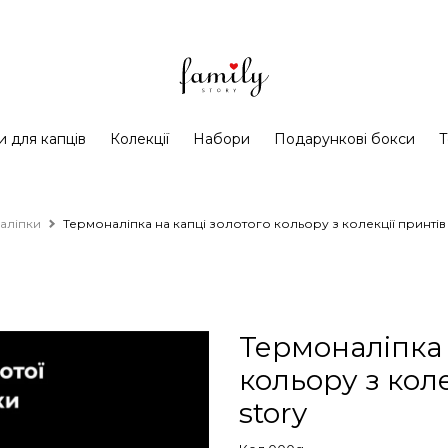
и для капців
Колекції
Набори
Подарункові бокси
Т
аліпки
Термоналіпка на капці золотого кольору з колекції принтів 
Термоналіпка 
кольору з коле
story