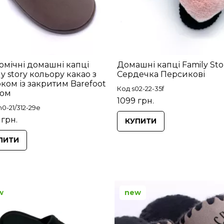
омічні домашні капці
Домашні капці Family Sto
ly story кольору какао з
Сердечка Персикові
ком із закритим Barefoot
Код s02-22-35f
ком
1099 грн.
0-21/312-29e
 грн.
КУПИТИ
ПИТИ
w
new