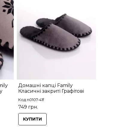
ily
Домашні капці Family
у
Класичні закриті Графітові
Код n0107-41f
749 грн.
КУПИТИ