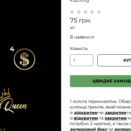
Код 000g
75 грн.
шт.
В наявності
Кількість
КУ
ШВИДКЕ ЗАМОВ
1 золота термоналіпка. Обир
колекції принтів, який можна
із
відкритим
чи
закритим
н
із
відкритим
та
закритим
но
потрібно 2 наліпки), а також
велюровий бокс
чи
велюро