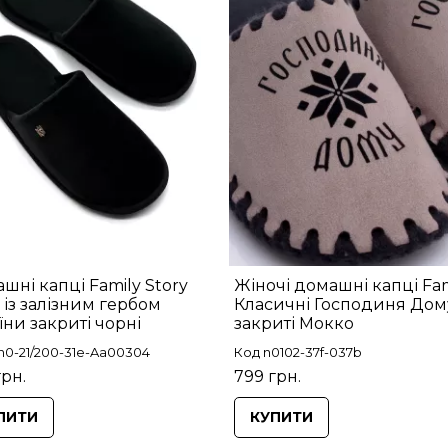
шні капці Family Story
Жіночі домашні капці Fam
 із залізним гербом
Класичні Господиня Дом
їни закриті чорні
закриті Мокко
n0-21/200-31e-Aa00304
Код n0102-37f-037b
грн.
799 грн.
ПИТИ
КУПИТИ