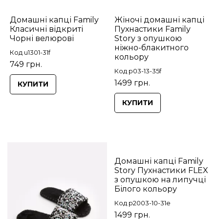
Домашні капці Family
Жіночі домашні капці
Класичні відкриті
Пухнастики Family
Чорні велюрові
Story з опушкою
ніжно-блакитного
Код u1301-31f
кольору
749 грн.
Код p03-13-35f
1499 грн.
КУПИТИ
КУПИТИ
Домашні капці Family
Story Пухнастики FLEX
з опушкою на липучці
Білого кольору
Код p2003-10-31e
1499 грн.