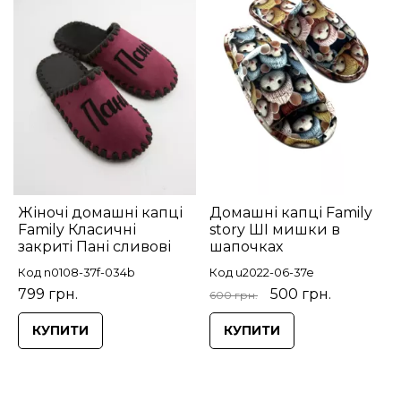
Жіночі домашні капці
Домашні капці Family
Family Класичні
story ШІ мишки в
закриті Пані сливові
шапочках
Код n0108-37f-034b
Код u2022-06-37e
799 грн.
500 грн.
600 грн.
КУПИТИ
КУПИТИ