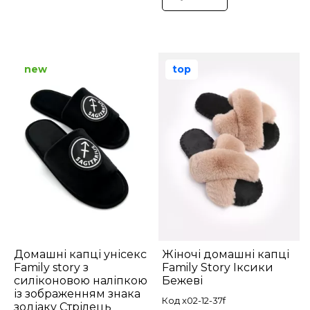
new
top
Домашні капці унісекс
Жіночі домашні капці
Family story з
Family Story Іксики
силіконовою наліпкою
Бежеві
із зображенням знака
Код x02-12-37f
зодіаку Стрілець