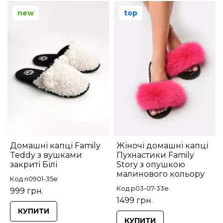
new
top
Домашні капці Family
Жіночі домашні капці
Teddy з вушками
Пухнастики Family
закриті Білі
Story з опушкою
малинового кольору
Код n0901-35e
Код p03-07-33e
999 грн.
1499 грн.
КУПИТИ
КУПИТИ