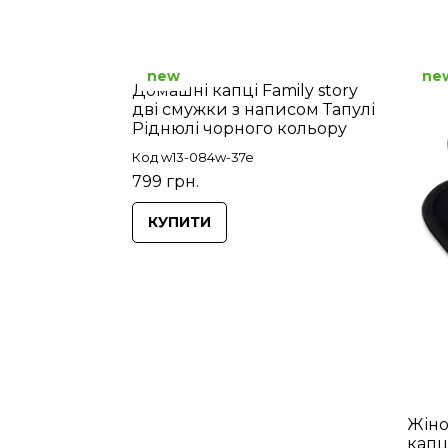
new
ne
Домашні капці Family story
дві смужки з написом Тапулі
Ріднюлі чорного кольору
Код w13-084w-37e
799 грн.
КУПИТИ
Жіно
капц