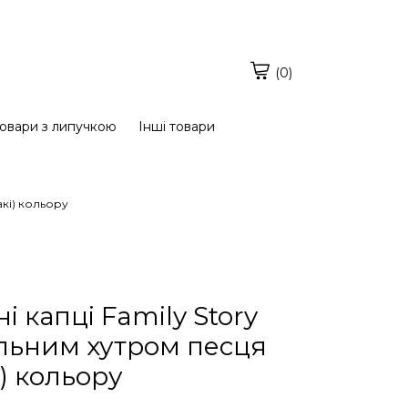
(0)
овари з липучкою
Інші товари
акі) кольору
 капці Family Story
альним хутром песця
і) кольору