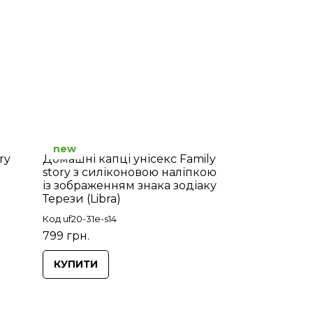
new
ry
Домашні капці унісекс Family
story з силіконовою наліпкою
із зображенням знака зодіаку
Терези (Libra)
Код uf20-31e-s14
799 грн.
КУПИТИ