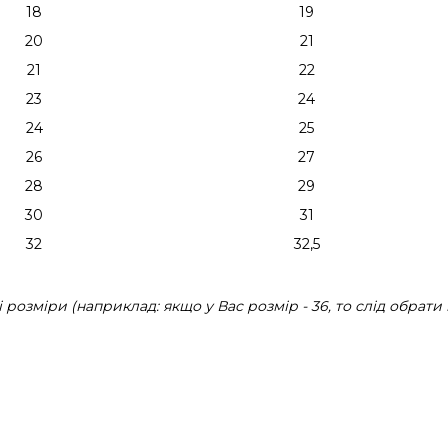
18
19
20
21
21
22
23
24
24
25
26
27
28
29
30
31
32
32,5
розміри (наприклад: якщо у Вас розмір - 36, то слід обрати 