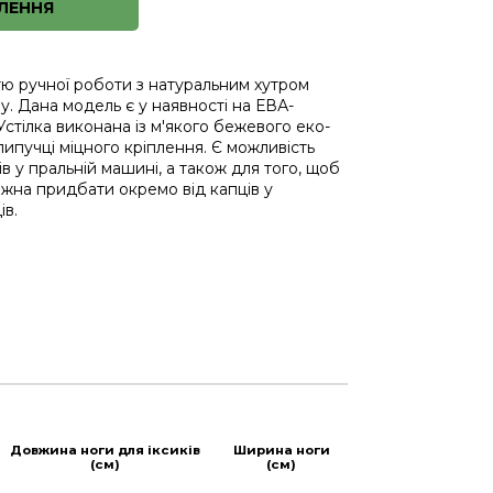
ЛЕННЯ
тю ручної роботи з натуральним хутром
у. Дана модель є у наявності на ЕВА-
Устілка виконана із м'якого бежевого еко-
липучці міцного кріплення. Є можливість
в у пральній машині, а також для того, щоб
можна придбати окремо від капців у
ів.
Довжина ноги для іксиків
Ширина ноги
(см)
(см)