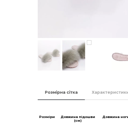
Розмірна сітка
Характеристик
Розміри
Довжина підошви
Довжина ног
(см)