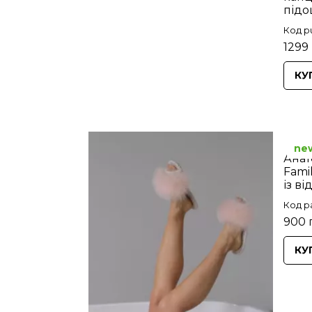
підо
Код p
1299 
КУ
ne
Анат
Fami
із в
Код p
900 
КУ