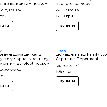
шві з відкритим носком
чорного кольору
u0-61/309-35v
Код w0802-37e
грн.
1200 грн.
ПИТИ
КУПИТИ
w
top
омічні домашні капці
Домашні капці Family Sto
ly story чорного кольору
Сердечка Персикові
ідкритим Barefoot носком
Код s02-22-35f
a0-21/200-29e
1099 грн.
грн.
КУПИТИ
ПИТИ