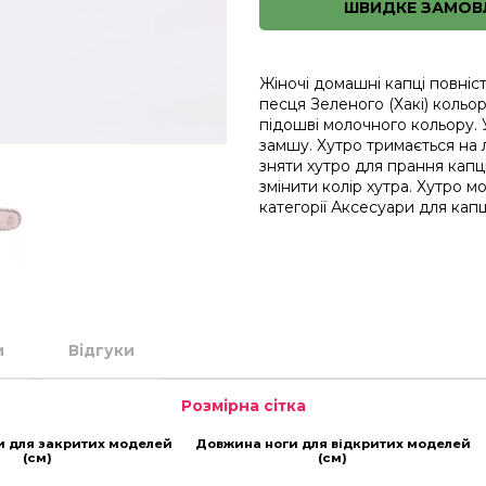
ШВИДКЕ ЗАМОВ
Жіночі домашні капці повніс
песця Зеленого (Хакі) кольор
підошві молочного кольору. 
замшу. Хутро тримається на 
зняти хутро для прання капці
змінити колір хутра. Хутро 
категорії
Аксесуари для капц
и
Відгуки
Розмірна сітка
и для закритих моделей
Довжина ноги для відкритих моделей
(см)
(см)