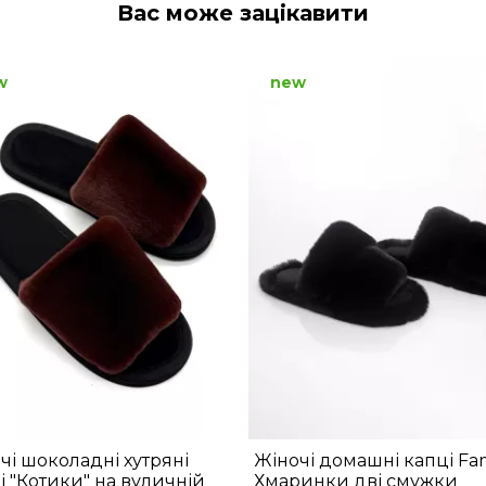
Вас може зацікавити
w
new
чі шоколадні хутряні
Жіночі домашні капці Fam
і "Котики" на вуличній
Хмаринки дві смужки