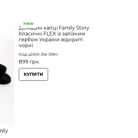
new
Домашні капці Family Story
Класичні FLEX із залізним
гербом України відкриті
чорні
Код u2001-31e-09m
899 грн.
КУПИТИ
ily