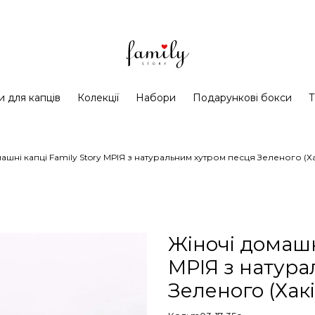
и для капців
Колекції
Набори
Подарункові бокси
Т
ашні капці Family Story МРІЯ з натуральним хутром песця Зеленого (Х
Жіночі домашні
МРІЯ з натур
Зеленого (Хак