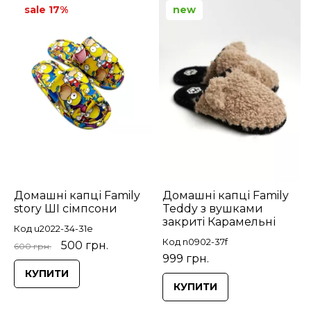
sale 17%
new
Домашні капці Family
Домашні капці Family
story ШІ сімпсони
Teddy з вушками
закриті Карамельні
Код u2022-34-31e
Код n0902-37f
500 грн.
600 грн.
999 грн.
КУПИТИ
КУПИТИ