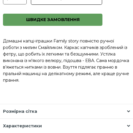
ШВИДКЕ ЗАМОВЛЕННЯ
Домашні капці-іграшки Family story повністю ручної
роботи з милим Смайликом. Каркас капчиків зроблений із
фетру, що робить їх легкими та безшумними. Устілка
виконана із м'якого велюру, підошва - ЕВА. Сама мордочка
в’яжеться нитками із вовни. Взуття підлягає пранню в
пральній машинці на делікатному режимі, але краще ручне
прання.
Розмірна сітка
Характеристики