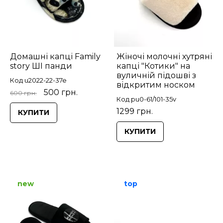
Домашні капці Family
Жіночі молочні хутряні
story ШІ панди
капці "Котики" на
вуличній підошві з
Код u2022-22-37e
відкритим носком
500 грн.
600 грн.
Код pu0-61/101-35v
1299 грн.
КУПИТИ
КУПИТИ
new
top