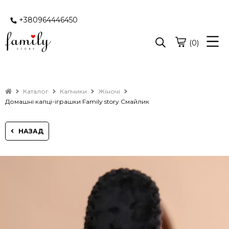
+380964446450
(0)
Каталог
Капчики
Жіночі
Домашні капці-іграшки Family story Смайлик
НАЗАД